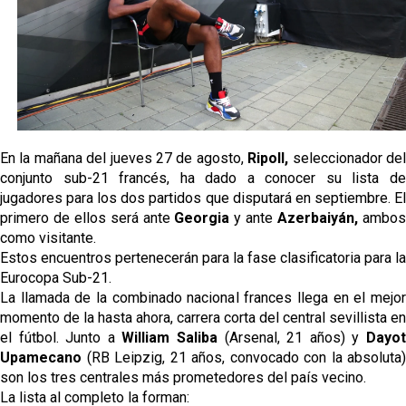
Djibril Sow pone rumbo a Italia para firmar su nuevo
contrato con el Genoa
Kochorashvili, seria opción para reforzar el centro
del campo sevillista
Sow muy cerca de cerrar su traspaso al Genoa
En la mañana del jueves 27 de agosto,
Ripoll,
seleccionador de
conjunto sub-21 francés, ha dado a conocer su lista de
Oso es el siguiente en la lista para salir
jugadores para los dos partidos que disputará en septiembre. El
primero de ellos será ante
Georgia
y ante
Azerbaiyán,
ambo
como visitante.
Estos encuentros pertenecerán para la fase clasificatoria para la
Eurocopa Sub-21.
La llamada de la combinado nacional frances llega en el mejor
momento de la hasta ahora, carrera corta del central sevillista en
el fútbol. Junto a
William Saliba
(Arsenal, 21 años) y
Dayo
Upamecano
(RB Leipzig, 21 años, convocado con la absoluta)
son los tres centrales más prometedores del país vecino.
La lista al completo la forman: