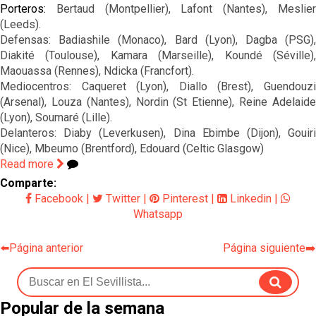
Porteros:
Bertaud (Montpellier), Lafont (Nantes), Meslie
(Leeds)
.
Defensas: Badiashile (Monaco), Bard (Lyon), Dagba (PSG),
Diakité (Toulouse), Kamara (Marseille), Koundé (Séville),
Maouassa (Rennes), Ndicka (Francfort).
Mediocentros: Caqueret (Lyon), Diallo (Brest), Guendouzi
(Arsenal), Louza (Nantes), Nordin (St Etienne), Reine Adelaide
(Lyon), Soumaré (Lille).
Delanteros: Diaby (Leverkusen), Dina Ebimbe (Dijon), Gouiri
(Nice), Mbeumo (Brentford), Edouard (Celtic Glasgow)
Read more
Comparte:
Facebook
|
Twitter
|
Pinterest
|
Linkedin
|
Whatsapp
⬅️Página anterior
Página siguiente➡️
Popular de la semana