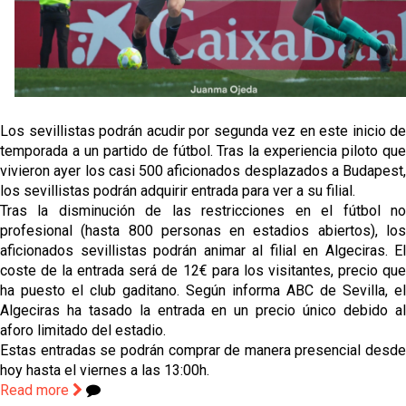
El Sevilla Juvenil A última detalles en Canarias para
su debut en la Cantalejo Province Cup
La cita ante el Espanyol a domicilio ya tiene horario
El dato que destaca a Agoumé entre las cinco
Los sevillistas podrán acudir por segunda vez en este inicio de
grandes ligas
temporada a un partido de fútbol. Tras la experiencia piloto que
vivieron ayer los casi 500 aficionados desplazados a Budapest,
Juanlu de vuelta a Sevilla para cerrar su fichaje a la
los sevillistas podrán adquirir entrada para ver a su filial.
Premier
Tras la disminución de las restricciones en el fútbol no
profesional (hasta 800 personas en estadios abiertos), los
aficionados sevillistas podrán animar al filial en Algeciras. El
coste de la entrada será de 12€ para los visitantes, precio que
ha puesto el club gaditano. Según informa ABC de Sevilla, el
Algeciras ha tasado la entrada en un precio único debido al
aforo limitado del estadio.
Estas entradas se podrán comprar de manera presencial desde
hoy hasta el viernes a las 13:00h.
Read more