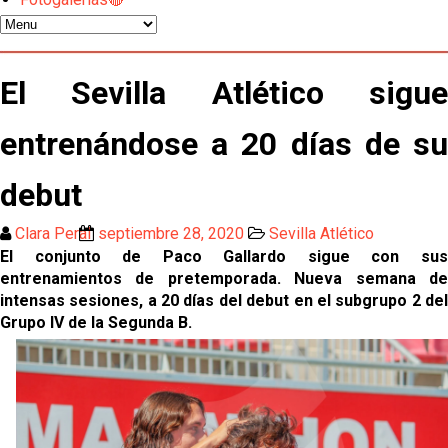
Sow muy cerca de cerrar su traspaso al Genoa
Oso es el siguiente en la lista para salir
El Sevilla Atlético sigue
entrenándose a 20 días de su
El Sevilla FC oficializa la cesión de Rafa Mir al Aris
de Salónica
debut
Juanlu se marcha traspasado al Bournemouth
Clara Peral
septiembre 28, 2020
Sevilla Atlético
El conjunto de Paco Gallardo sigue con sus
Emery quiere pescar en el Atleti , el Villareal ya
entrenamientos de pretemporada. Nueva semana de
tiene nuevo portero y el Getafe mueve ficha... Las
intensas sesiones, a 20 días del debut en el subgrupo 2 del
últimas novedades del mercado de La Liga
Grupo IV de la Segunda B.
Vargas y Sow se incorporan al grupo en la sesión
del martes
Odysseas Vlachodimos: “El objetivo es mejorar la
temporada pasada”