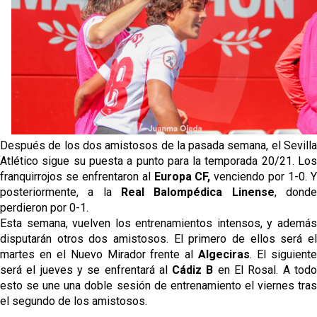
El Sevilla FC empieza a inscribir a los nuevos
fichajes
Opinión | "Carta abierta a Alberto Flores" por Rafa
García
El Sevilla oficializa el traspaso de Sow
Miguel Sierra: La temporada pasada se vio
Después de los dos amistosos de la pasada semana, el Sevilla
reflejado que podemos tirar para delante y
Atlético sigue su puesta a punto para la temporada 20/21. Los
trabajamos con ilusión
franquirrojos se enfrentaron al
Europa CF,
venciendo por 1-0. 
posteriormente, a la
Real Balompédica Linense
, dond
perdieron por 0-1.
Esta semana, vuelven los entrenamientos intensos, y además
disputarán otros dos amistosos. El primero de ellos será el
martes en el Nuevo Mirador frente al
Algeciras
. El siguient
será el jueves y se enfrentará al
Cádiz B
en El Rosal. A tod
esto se une una doble sesión de entrenamiento el viernes tras
el segundo de los amistosos.