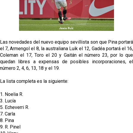
El dato que destaca a Agoumé entre las cinco
grandes ligas
Juanlu de vuelta a Sevilla para cerrar su fichaje a la
Premier
El Granada negocia con el Sevilla FC por Alberto
Las novedades del nuevo equipo sevillista son que Pina portará
Flores
el 7, Armengol el 8, la australiana Luik el 12, Gadéa portará el 16,
Coleman el 17, Toro el 20 y Gaitán el número 23, por lo que
El Sevilla continúa con despidos y rechaza una
quedan libres a expensas de posibles incorporaciones, el
oferta de 420 millones por el club
número 2, 4, 6, 13, 18 y el 19.
El Sevilla mueve ficha por Robbie Ure: la opción 'A'
La lista completa es la siguiente:
para el ataque nervionense
1. Noelia R.
3. Lucía
5. Echeverri R.
7. Carla
8. Pina
9. R. Pinel