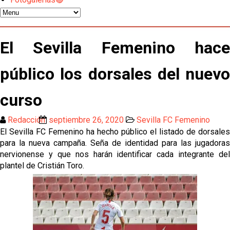
Odysseas Vlachodimos: “El objetivo es mejorar la
temporada pasada”
El Sevilla FC empieza a inscribir a los nuevos
El Sevilla Femenino hace
fichajes
público los dorsales del nuevo
Opinión | "Carta abierta a Alberto Flores" por Rafa
García
curso
Análisis I Quién es y cómo juega Fran González
Redacción
septiembre 26, 2020
Sevilla FC Femenino
El Sevilla FC Femenino ha hecho público el listado de dorsales
Endrick y Marc Bernal protagonizan las ofertas más
para la nueva campaña. Seña de identidad para las jugadoras
destacadas del día
nervionense y que nos harán identificar cada integrante del
plantel de Cristián Toro.
El Sevilla Juvenil A última detalles en Canarias para
su debut en la Cantalejo Province Cup
La cita ante el Espanyol a domicilio ya tiene horario