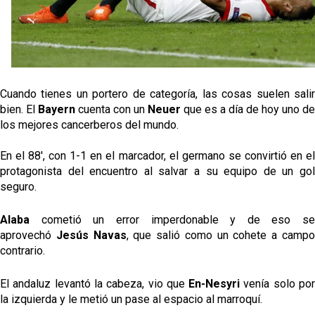
Oso es el siguiente en la lista para salir
Banquillos confirmados: así queda la cantera del
Cuando tienes un portero de categoría, las cosas suelen salir
Sevilla Femenino para la 2026/27
bien. El
Bayern
cuenta con un
Neuer
que es a día de hoy uno de
los mejores cancerberos del mundo.
Celta y Rayo agitan el mercado de La Liga
En el 88', con 1-1 en el marcador, el germano se convirtió en el
protagonista del encuentro al salvar a su equipo de un gol
Previa | El Sevilla FC cierra la pretemporada con el
seguro.
exigente choque ante el Bayer Leverkusen
Alaba
cometió un error imperdonable y de eso se
aprovechó
Jesús Navas
, que salió como un cohete a camp
contrario.
El andaluz levantó la cabeza, vio que
En-Nesyri
venía solo po
la izquierda y le metió un pase al espacio al marroquí.