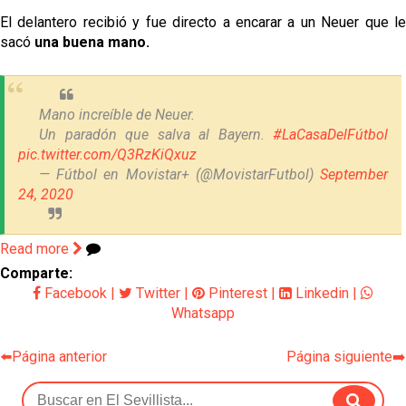
El delantero recibió y fue directo a encarar a un Neuer que le
sacó
una buena mano.
Mano increíble de Neuer.
Un paradón que salva al Bayern.
#LaCasaDelFútbol
pic.twitter.com/Q3RzKiQxuz
— Fútbol en Movistar+ (@MovistarFutbol)
September
24, 2020
Read more
Comparte:
Facebook
|
Twitter
|
Pinterest
|
Linkedin
|
Whatsapp
⬅️Página anterior
Página siguiente➡️