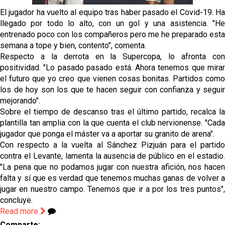
Vargas y Sow se incorporan al grupo en la sesión
El jugador ha vuelto al equipo tras haber pasado el Covid-19. Ha
del martes
llegado por todo lo alto, con un gol y una asistencia. "He
entrenado poco con los compañeros pero me he preparado esta
Odysseas Vlachodimos: “El objetivo es mejorar la
semana a tope y bien, contento", comenta.
temporada pasada”
Respecto a la derrota en la Supercopa, lo afronta con
El Sevilla FC empieza a inscribir a los nuevos
positividad. "Lo pasado pasado está. Ahora tenemos que mirar
fichajes
el futuro que yo creo que vienen cosas bonitas. Partidos como
los de hoy son los que te hacen seguir con confianza y seguir
Opinión | "Carta abierta a Alberto Flores" por Rafa
mejorando".
García
Sobre el tiempo de descanso tras el último partido, recalca la
plantilla tan amplia con la que cuenta el club nervionense. "Cada
jugador que ponga el máster va a aportar su granito de arena".
Con respecto a la vuelta al Sánchez Pizjuán para el partido
contra el Levante, lamenta la ausencia de público en el estadio.
"La pena que no podamos jugar con nuestra afición, nos hacen
falta y sí que es verdad que tenemos muchas ganas de volver a
jugar en nuestro campo. Tenemos que ir a por los tres puntos",
concluye.
Read more
Comparte: