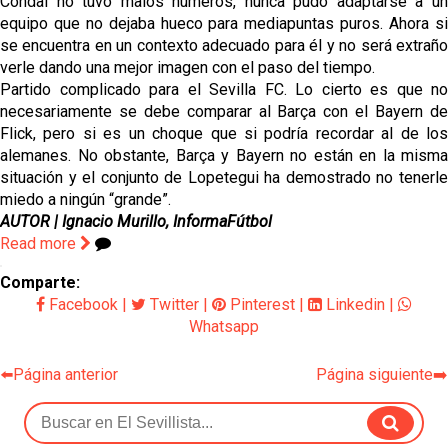
Condal no tuvo malos números, nunca pudo adaptarse a un
equipo que no dejaba hueco para mediapuntas puros. Ahora si
se encuentra en un contexto adecuado para él y no será extraño
verle dando una mejor imagen con el paso del tiempo.
Partido complicado para el Sevilla FC. Lo cierto es que no
necesariamente se debe comparar al Barça con el Bayern de
Flick, pero si es un choque que si podría recordar al de los
alemanes. No obstante, Barça y Bayern no están en la misma
situación y el conjunto de Lopetegui ha demostrado no tenerle
miedo a ningún “grande”.
AUTOR | Ignacio Murillo, InformaFútbol
Read more
Comparte:
Facebook
|
Twitter
|
Pinterest
|
Linkedin
|
Whatsapp
⬅️Página anterior
Página siguiente➡️