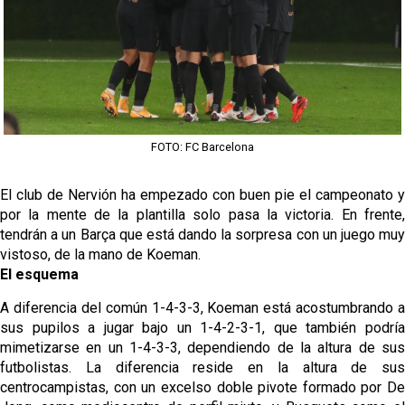
Emery quiere pescar en el Atleti , el Villareal ya
tiene nuevo portero y el Getafe mueve ficha... Las
últimas novedades del mercado de La Liga
Vargas y Sow se incorporan al grupo en la sesión
del martes
Patrick Mercado no jugará en el Sevilla FC
FOTO: FC Barcelona
El Sevilla FC pregunta al Atlético de Madrid por la
situación de Iker Luque
El club de Nervión ha empezado con buen pie el campeonato y
por la mente de la plantilla solo pasa la victoria. En frente,
Nico Guillén:"Es importante que el equipo sea una
tendrán a un Barça que está dando la sorpresa con un juego muy
familia y se refleje en el campo"
vistoso, de la mano de Koeman.
El esquema
A diferencia del común 1-4-3-3, Koeman está acostumbrando a
sus pupilos a jugar bajo un 1-4-2-3-1, que también podría
mimetizarse en un 1-4-3-3, dependiendo de la altura de sus
futbolistas. La diferencia reside en la altura de sus
centrocampistas, con un excelso doble pivote formado por De