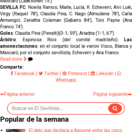
Mascaró (Laaksonen 75').
SEVILLA FC
: Noelia Ramos; Maite, Lucía, R. Echeverri, Aivi Luik
Virgy (Raquel 78'), Claudia Pina, C. Nago (Almudena 78'), Carla
Armengol; Zenatha Coleman (Gabarro 84'), Toni Payne (Ana
Franco 74').
Goles
: Claudia Pina (Penalti)(0-1; 59'), Ariadna (1-1; 67').
Árbitro
: Espinosa Ríos (del comité madrileño).
Las
amonestaciones
: en el conjunto local la vieron Visco, Blanca y
Mascaró; por el conjunto sevillista, Echeverri y Ana Franco.
Read more
Comparte:
Facebook
|
Twitter
|
Pinterest
|
Linkedin
|
Whatsapp
⬅️Página anterior
Página siguiente➡️
Popular de la semana
El dato que destaca a Agoumé entre las cinco