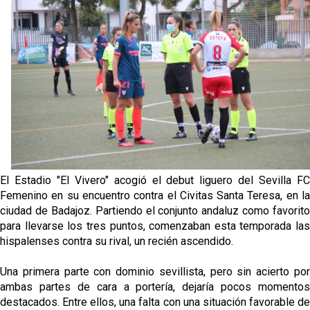
Djibril Sow pone rumbo a Italia para firmar su nuevo
contrato con el Genoa
Kochorashvili, seria opción para reforzar el centro
del campo sevillista
Sow muy cerca de cerrar su traspaso al Genoa
Oso es el siguiente en la lista para salir
El Estadio "El Vivero" acogió el debut liguero del Sevilla FC
Femenino en su encuentro contra el Civitas Santa Teresa, en la
ciudad de Badajoz. Partiendo el conjunto andaluz como favorito
para llevarse los tres puntos, comenzaban esta temporada las
hispalenses contra su rival, un recién ascendido.
Una primera parte con dominio sevillista, pero sin acierto por
ambas partes de cara a portería, dejaría pocos momentos
destacados. Entre ellos, una falta con una situación favorable de