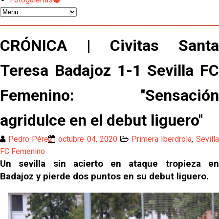
El Sevilla continúa con despidos y rechaza una
oferta de 420 millones por el club
El Sevilla mueve ficha por Robbie Ure: la opción 'A'
CRÓNICA | Civitas Santa
para el ataque nervionense
Teresa Badajoz 1-1 Sevilla FC
Los contratiempos para García Plaza por la mala
gestión de un inválido Consejo
Femenino: ''Sensación
El Sevilla C se queda en Tercera Federación
agridulce en el debut liguero''
Atlético y Getafe agitan el mercado de LaLiga
Pedro Pérez
octubre 04, 2020
Primera Iberdrola
,
Sevill
FC Femenino
Luis García Plaza: No sufrir ya es un paso adelante
Un sevilla sin acierto en ataque tropieza en
Badajoz y pierde dos puntos en su debut liguero.
El Sevilla FC plantea ampliar hasta cinco fichajes
más antes del cierre