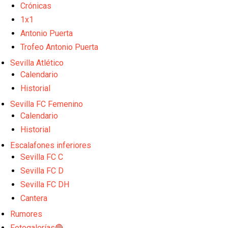
Crónicas
Crónica Pretemporada I Bayer Leverkusen 2-1
1x1
Sevilla FC
Antonio Puerta
El Tribunal Superior de Justicia concede la
Trofeo Antonio Puerta
cautelar a Isi Palazón
Sevilla Atlético
Calendario
Banquillos confirmados: así queda la cantera del
Sevilla Femenino para la 2026/27
Historial
Sevilla FC Femenino
Celta y Rayo agitan el mercado de La Liga
Calendario
Historial
Previa | El Sevilla FC cierra la pretemporada con el
Escalafones inferiores
exigente choque ante el Bayer Leverkusen
Sevilla FC C
Sevilla FC D
El Sevilla pone sus ojos en Ellyes Skhiri
Sevilla FC DH
Cantera
Patrick Mercado no jugará en el Sevilla FC
Rumores
Fotogalerías🔴