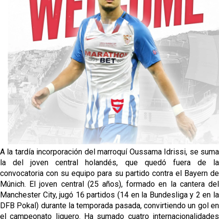
Vargas y Sow se incorporan al grupo en la sesión
del martes
Odysseas Vlachodimos: “El objetivo es mejorar la
temporada pasada”
El Sevilla FC empieza a inscribir a los nuevos
fichajes
Opinión | "Carta abierta a Alberto Flores" por Rafa
García
A la tardía incorporación del marroquí Oussama Idrissi, se suma
la del joven central holandés, que quedó fuera de la
convocatoria con su equipo para su partido contra el Bayern de
Múnich. El joven central (25 años), formado en la cantera del
Manchester City, jugó 16 partidos (14 en la Bundesliga y 2 en la
DFB Pokal) durante la temporada pasada, convirtiendo un gol en
el campeonato liguero. Ha sumado cuatro internacionalidades