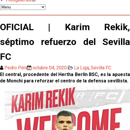
Djibril Sow pone rumbo a Italia para firmar su nuevo
contrato con el Genoa
Kochorashvili, seria opción para reforzar el centro
OFICIAL | Karim Rekik,
del campo sevillista
séptimo refuerzo del Sevilla
Sow muy cerca de cerrar su traspaso al Genoa
FC
Oso es el siguiente en la lista para salir
Pedro Pérez
octubre 04, 2020
La Liga
,
Sevilla FC
El central, procedente del Hertha Berlín BSC, es la apuesta
El Sevilla FC oficializa la cesión de Rafa Mir al Aris
de Monchi para reforzar el centro de la defensa sevillista.
de Salónica
Juanlu se marcha traspasado al Bournemouth
Emery quiere pescar en el Atleti , el Villareal ya
tiene nuevo portero y el Getafe mueve ficha... Las
últimas novedades del mercado de La Liga