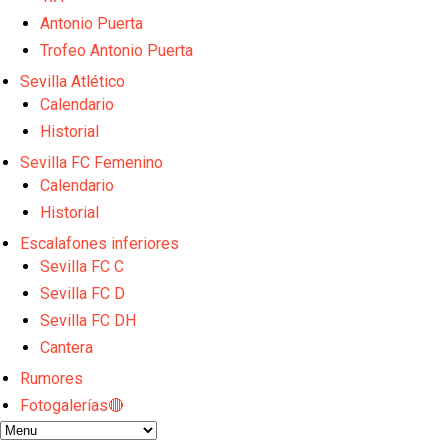
El dato que destaca a Agoumé entre las cinco gran
Juanlu de vuelta a Sevilla para cerrar su fichaje a l
Antonio Puerta
El Granada negocia con el Sevilla FC por Alberto Fl
Trofeo Antonio Puerta
El Sevilla continúa con despidos y rechaza una ofer
Sevilla Atlético
El Sevilla mueve ficha por Robbie Ure: la opción 'A'
Calendario
Historial
Sevilla FC Femenino
Calendario
Historial
Escalafones inferiores
Sevilla FC C
Sevilla FC D
Sevilla FC DH
Cantera
Rumores
Fotogalerías🔴