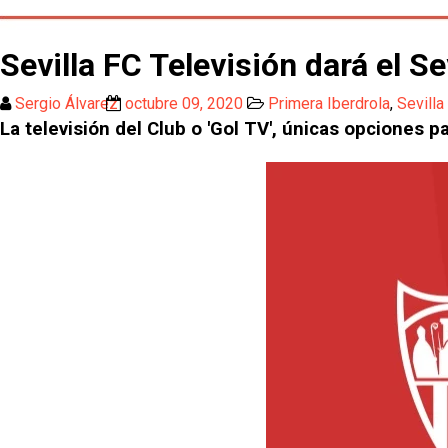
Sevilla FC Televisión dará el S
Sergio Álvarez
octubre 09, 2020
Primera Iberdrola
,
Sevill
La televisión del Club o 'Gol TV', únicas opciones p