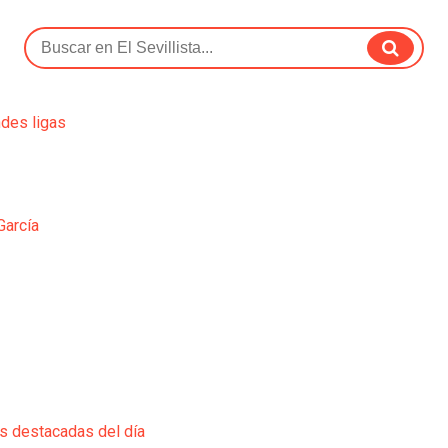
ndes ligas
García
ás destacadas del día