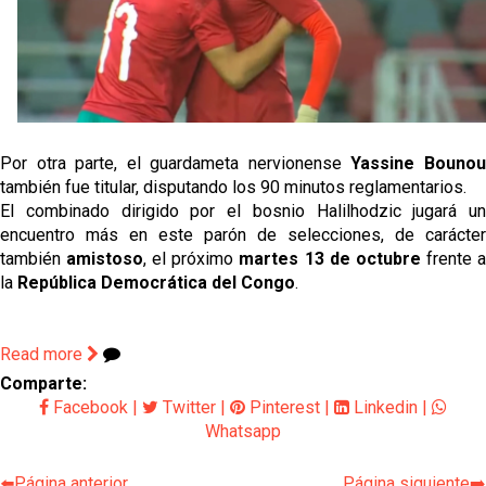
Vargas y Sow se incorporan al grupo en la sesión
del martes
Odysseas Vlachodimos: “El objetivo es mejorar la
temporada pasada”
El Sevilla FC empieza a inscribir a los nuevos
Por otra parte, el guardameta nervionense
Yassine Bouno
fichajes
también
fue titular, disputando los 90 minutos reglamentarios.
El combinado dirigido por el bosnio Halilhodzic jugará un
Opinión | "Carta abierta a Alberto Flores" por Rafa
encuentro más en este parón de selecciones, de carácter
García
también
amistoso
, el próximo
martes 13 de octubre
frente 
la
República Democrática del Congo
.
Read more
Comparte:
Facebook
|
Twitter
|
Pinterest
|
Linkedin
|
Whatsapp
⬅️Página anterior
Página siguiente➡️