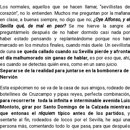
Los normales, aquellos que se hacen llamar, “sevillistas de
corazón”, no lo entienden. Muchos me preguntan por la mañana
en clase, a buenas siempre, no digo que no;
¿Oye Alfonso, y el
Sevilla qué, de mal en peor?
Se me hierve la sangre a
preguntármelo después de no haber dormido casi nada por
haber estado pensando y replanteándome porque nos han
marcado en los minutos finales, cuando más duele. Un sevillista
de cuna
se queda callado cuando su Sevilla pierde y afront
el día malhumorado sin ganas de hablar,
es por eso que, ahí
es cuando se detectas quién eres, como en un sano juicio.
Separarse de la realidad para juntarse en la bombonera de
Nervión
Esta espécimen no se va de la casa de sus amigos, rodeado de
botellines de Cruzcampo y pipas reyes, perfecta combinación,
para recorrerte
toda la infinita e interminable avenida Lui
Montoto, girar por Santo Domingo de la Calzada mientras
que entonas el
réquiem
típico antes de los partidos
, 
sentarte al fin, rodeados de locos por el Sevilla, he aquí una
persona más, comentando todo lo que pasa, para que después