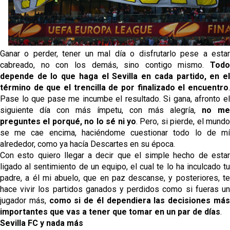
El Sevilla oficializa el traspaso de Sow
Miguel Sierra: La temporada pasada se vio
reflejado que podemos tirar para delante y
Ganar o perder, tener un mal día o disfrutarlo pese a estar
trabajamos con ilusión
cabreado, no con los demás, sino contigo mismo.
Todo
Diomande ya es madridista mientras Rodri agita el
depende de lo que haga el Sevilla en cada partido, en el
mercado
término de que el trencilla de por finalizado el encuentro
.
Pase lo que pase me incumbe el resultado. Si gana, afronto el
OFICIAL | Juanlu se marcha al Bournemouth
siguiente día con más ímpetu, con más alegría,
no me
preguntes el porqué, no lo sé ni yo
. Pero, si pierde, el mund
se me cae encima, haciéndome cuestionar todo lo de mí
alrededor, como ya hacía Descartes en su época.
Con esto quiero llegar a decir que el simple hecho de estar
ligado al sentimiento de un equipo, el cual te lo ha inculcado tu
padre, a él mi abuelo, que en paz descanse, y posteriores, te
hace vivir los partidos ganados y perdidos como si fueras un
jugador más,
como si de él dependiera las decisiones má
importantes que vas a tener que tomar en un par de días
.
Sevilla FC y nada más