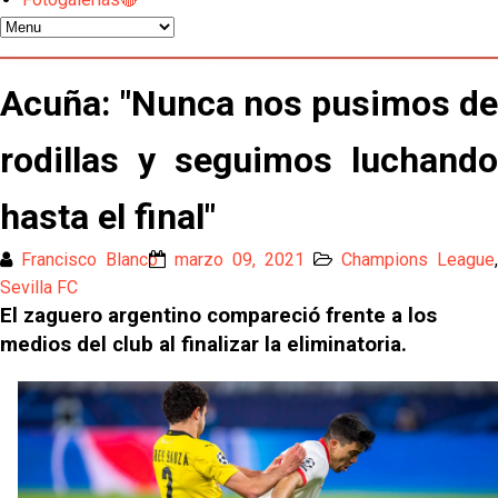
Patrick Mercado no jugará en el Sevilla FC
El Sevilla FC pregunta al Atlético de Madrid por la
Acuña: "Nunca nos pusimos de
situación de Iker Luque
rodillas y seguimos luchando
Nico Guillén:"Es importante que el equipo sea una
familia y se refleje en el campo"
hasta el final"
El Sevilla oficializa el traspaso de Sow
Francisco Blanco
marzo 09, 2021
Champions League
,
Sevilla FC
Miguel Sierra: La temporada pasada se vio
El zaguero argentino compareció frente a los
reflejado que podemos tirar para delante y
medios del club al finalizar la eliminatoria.
trabajamos con ilusión
Diomande ya es madridista mientras Rodri agita el
mercado
OFICIAL | Juanlu se marcha al Bournemouth