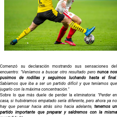
Los posibles herederos del número 16 tras la
marcha de Juanlu
Alberto Flores, muy cerca de convertirse en nuevo
jugador del Granada CF
El Granada negocia con el Sevilla FC por Alberto
Flores
El Sevilla continúa con despidos y rechaza una
oferta de 420 millones por el club
Comenzó su declaración mostrando sus sensaciones del
encuentro:
"Veníamos a buscar otro resultado pero
nunca nos
pusimos de rodillas y seguimos luchando hasta el final
.
Sabíamos que iba a ser un partido difícil y que teníamos que
jugarlo con la máxima concentración."
Sobre lo que más duele de perder la eliminatoria:
"Perder e
casa, si hubiéramos empatado sería diferente, pero ahora ya no
hay que pensar hacia atrás sino hacia adelante,
tenemos un
partido importante que preparar y saldremos con la misma