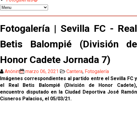
Celta y Rayo agitan el mercado de La Liga
Previa | El Sevilla FC cierra la pretemporada con el
Fotogalería | Sevilla FC - Real
exigente choque ante el Bayer Leverkusen
Betis Balompié (División de
El Sevilla pone sus ojos en Ellyes Skhiri
Honor Cadete Jornada 7)
Patrick Mercado no jugará en el Sevilla FC
Anónimo
marzo 06, 2021
Cantera
,
Fotogalería
Imágenes correspondientes al partido entre el Sevilla FC y
El Sevilla FC pregunta al Atlético de Madrid por la
el Real Betis Balompié (División de Honor Cadete),
situación de Iker Luque
encuentro disputado en la Ciudad Deportiva José Ramón
Cisneros Palacios, el 05/03/21.
Nico Guillén:"Es importante que el equipo sea una
familia y se refleje en el campo"
El Sevilla oficializa el traspaso de Sow