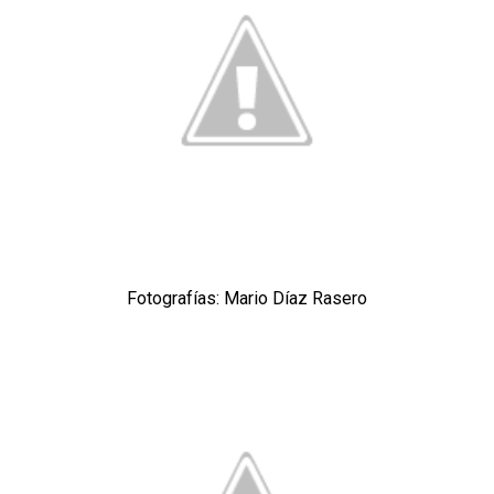
Miguel Sierra: La temporada pasada se vio
reflejado que podemos tirar para delante y
trabajamos con ilusión
Diomande ya es madridista mientras Rodri agita el
mercado
OFICIAL | Juanlu se marcha al Bournemouth
El Sevilla FC trabaja en la contratación de George
Ilenikhena
Fotografías: Mario Díaz Rasero