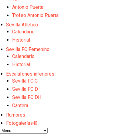
Vargas y Sow se incorporan al grupo en la sesión d
Odysseas Vlachodimos: “El objetivo es mejorar la 
Antonio Puerta
El Sevilla FC empieza a inscribir a los nuevos fichaj
Trofeo Antonio Puerta
Opinión | "Carta abierta a Alberto Flores" por Rafa G
Sevilla Atlético
El Sevilla oficializa el traspaso de Sow
Calendario
Historial
Sevilla FC Femenino
Calendario
Historial
Escalafones inferiores
Sevilla FC C
Sevilla FC D
Sevilla FC DH
Cantera
Rumores
Fotogalerías🔴