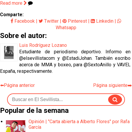
Read more
Comparte:
Facebook
|
Twitter
|
Pinterest
|
Linkedin
|
Whatsapp
Sobre el autor:
Luis Rodríguez Lozano
Estudiante de periodismo deportivo. Informo en
@elsevillistacom y @EstadiJohan. También escribo
acerca de MMA y boxeo, para @SextoAnillo y VAVEL
España, respectivamente.
⬅️Página anterior
Página siguiente➡️
Popular de la semana
Opinión | "Carta abierta a Alberto Flores" por Rafa
García