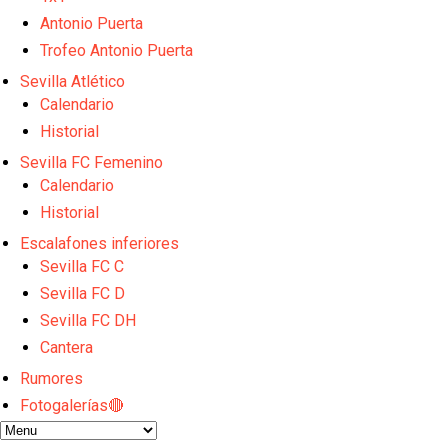
Emery quiere pescar en el Atleti , el Villareal ya t
Vargas y Sow se incorporan al grupo en la sesión d
Antonio Puerta
Patrick Mercado no jugará en el Sevilla FC
Trofeo Antonio Puerta
El Sevilla FC pregunta al Atlético de Madrid por la 
Sevilla Atlético
Nico Guillén:"Es importante que el equipo sea una f
Calendario
Historial
Sevilla FC Femenino
Calendario
Historial
Escalafones inferiores
Sevilla FC C
Sevilla FC D
Sevilla FC DH
Cantera
Rumores
Fotogalerías🔴