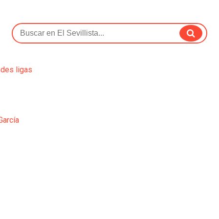
ndes ligas
García