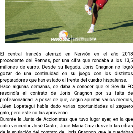
Juanlu de vuelta a Sevilla para cerrar su fichaje a la
Premier
El Granada negocia con el Sevilla FC por Alberto
Flores
El Sevilla continúa con despidos y rechaza una
oferta de 420 millones por el club
El central francés aterrizó en Nervión en el año 2018
El Sevilla mueve ficha por Robbie Ure: la opción 'A'
procedente del Rennes, por una cifra que rondaba a los 13,5
para el ataque nervionense
millones de euros. Desde su llegada, Joris Gnagnon no logró
gozar de una continuidad en su juego con los distintos
preparadores que han estado al frente del cuadro hispalense.
Hace algunas semanas, se daba a conocer que el Sevilla FC
rescindía el contrato de Joris Gnagnon por su falta de
profesionalidad, a pesar de que, según apuntan varios medios,
Julen Lopetegui había dado varias oportunidades al zaguero
galo, pero este no las aprovechó.
Durante la Junta de Accionistas que tuvo lugar ayer, en la que
salió vencedor José Castro, José María Cruz desveló las cifras
de la anulación del contrato de Joris Gnagnon, que le quedaban