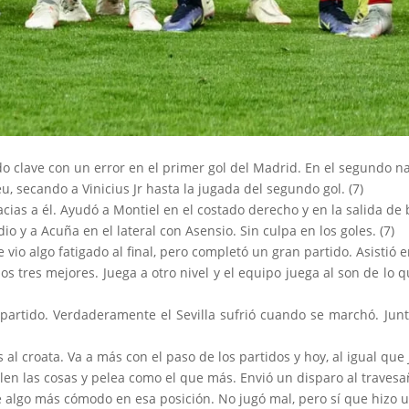
sido clave con un error en el primer gol del Madrid. En el segundo n
, secando a Vinicius Jr hasta la jugada del segundo gol. (7)
cias a él. Ayudó a Montiel en el costado derecho y en la salida de 
o y a Acuña en el lateral con Asensio. Sin culpa en los goles. (7)
vio algo fatigado al final, pero completó un gran partido. Asistió en
os tres mejores. Juega a otro nivel y el equipo juega al son de lo qu
el partido. Verdaderamente el Sevilla sufrió cuando se marchó. J
s al croata. Va a más con el paso de los partidos y hoy, al igual q
en las cosas y pelea como el que más. Envió un disparo al travesañ
algo más cómodo en esa posición. No jugó mal, pero sí que hizo un