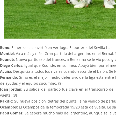
Bono
:
El héroe se convirtió en verdugo. El portero del Sevilla ha 
Montiel:
Va a más y más. Gran partido del argentino en el Bernabéu
Koundé:
Nuevo partidazo del francés, a Benzema se le vio poco gra
Diego Carlos:
Igual que Koundé, en su línea. Apoyó bien por el medi
Acuña:
Desquicia a todos los rivales cuando esconde el balón. Se le 
Fernando:
Si no es el mejor medio defensivo de la liga está entre l
de ayudas y el equipo sucumbió. (9)
Joan Jordán:
Su salida del partido fue clave en el transcurso d
vuelta. (8)
Rakitic:
Su nueva posición, detrás del punta, le ha venido de perla
Ocampos:
El Ocampos de la temporada 19/20 está de vuelta. Le sal
Papu Gómez:
Se espera mucho más del argentino, aunque se le ve 