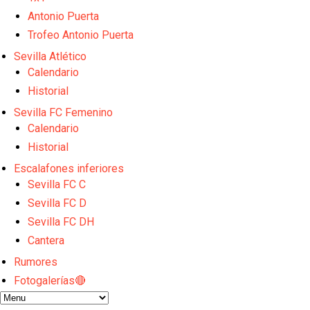
El dato que destaca a Agoumé entre las cinco gran
Juanlu de vuelta a Sevilla para cerrar su fichaje a l
Antonio Puerta
El Granada negocia con el Sevilla FC por Alberto Fl
Trofeo Antonio Puerta
El Sevilla continúa con despidos y rechaza una ofer
Sevilla Atlético
El Sevilla mueve ficha por Robbie Ure: la opción 'A'
Calendario
Historial
Sevilla FC Femenino
Calendario
Historial
Escalafones inferiores
Sevilla FC C
Sevilla FC D
Sevilla FC DH
Cantera
Rumores
Fotogalerías🔴