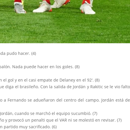
ada pudo hacer. (4)
balón. Nada puede hacer en los goles. (8)
 el gol y en el casi empate de Delaney en el 92'. (8)
e diga el brasileño. Con la salida de Jordán y Rakitic se le vio falt
unto a Fernando se adueñaron del centro del campo. Jordán está d
ue Jordán, cuando se marchó el equipo sucumbió. (7)
o y provocó un penalti que el VAR ni se molestó en revisar. (7)
 partido muy sacrificado. (6)