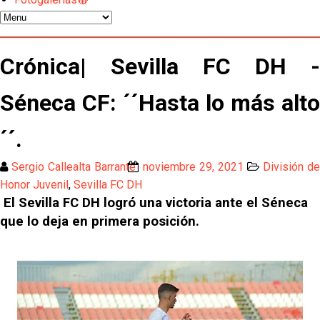
Los contratiempos para García Plaza por la mala
gestión de un inválido Consejo
El Sevilla C se queda en Tercera Federación
Crónica| Sevilla FC DH -
Séneca CF: ´´Hasta lo más alto
Atlético y Getafe agitan el mercado de LaLiga
´´.
Luis García Plaza: No sufrir ya es un paso adelante
Sergio Callealta Barrante
noviembre 29, 2021
División d
Honor Juvenil
,
Sevilla FC DH
El Sevilla FC plantea ampliar hasta cinco fichajes
El Sevilla FC DH logró una victoria ante el Séneca
más antes del cierre
que lo deja en primera posición.
Djibril Sow pone rumbo a Italia para firmar su nuevo
contrato con el Genoa
Kochorashvili, seria opción para reforzar el centro
del campo sevillista