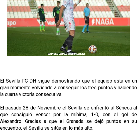
Sow muy cerca de cerrar su traspaso al Genoa
Oso es el siguiente en la lista para salir
Banquillos confirmados: así queda la cantera del
Sevilla Femenino para la 2026/27
Celta y Rayo agitan el mercado de La Liga
El Sevilla FC DH sigue demostrando que el equipo está en un
gran momento volviendo a conseguir los tres puntos y haciendo
la cuarta victoria consecutiva.
El pasado 28 de Noviembre el Sevilla se enfrentó al Séneca al
que consiguió vencer por la mínima, 1-0, con el gol de
Alexandro. Gracias a que el Granada se dejó puntos en su
encuentro, el Sevilla se sitúa en lo más alto.