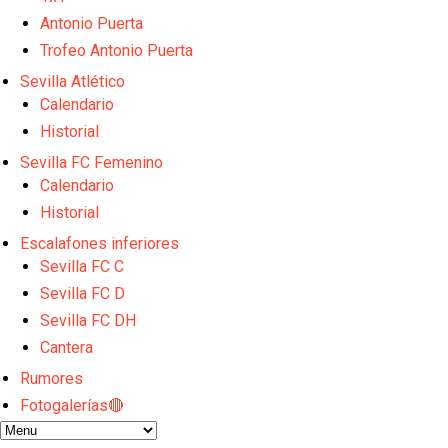
Sow muy cerca de cerrar su traspaso al Genoa
Oso es el siguiente en la lista para salir
Antonio Puerta
Banquillos confirmados: así queda la cantera del S
Trofeo Antonio Puerta
Celta y Rayo agitan el mercado de La Liga
Sevilla Atlético
Previa | El Sevilla FC cierra la pretemporada con e
Calendario
Historial
Sevilla FC Femenino
Calendario
Historial
Escalafones inferiores
Sevilla FC C
Sevilla FC D
Sevilla FC DH
Cantera
Rumores
Fotogalerías🔴