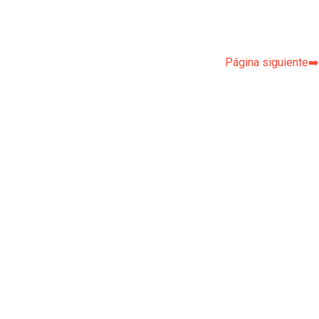
p
Página siguiente➡️