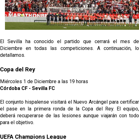
Análisis | El Sevilla FC cierra una pretemporada de
contrastes antes del inicio de LaLiga
Joan Jordán cerca de salir del Sevilla FC
El Sevilla ha conocido el partido que cerrará el mes de
Apuesta por la juventud y las ideas claras: el once
que perfila el Sevilla FC para el debut liguero
Diciembre en todas las competiciones. A continuación, lo
detallamos.
El Rayo Vallecano llega a la cita de Nervión con
derrota
Copa del Rey
Miércoles 1 de Diciembre a las 19 horas
Córdoba CF - Sevilla FC
El conjunto hispalense visitará el Nuevo Arcángel para certificar
el pase en la primera ronda de la Copa del Rey. El equipo,
deberá recuperarse de las lesiones aunque viajarán con todo
para el objetivo.
UEFA Champions League