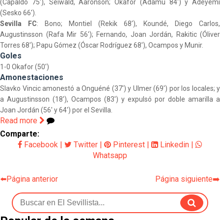
(Capaldo 75'), Seiwald, Aaronson; Okafor (Adamu 84') y Adeyemi
(Sesko 66').
Sevilla FC
: Bono; Montiel (Rekik 68'), Koundé, Diego Carlos,
Augustinsson (Rafa Mir 56'); Fernando, Joan Jordán, Rakitic (Óliver
Torres 68'); Papu Gómez (Óscar Rodríguez 68'), Ocampos y Munir.
Goles
1-0 Okafor (50')
Amonestaciones
Slavko
Vincic amonestó a Onguéné (37') y Ulmer (69') por los locales; y
a Augustinsson (18'), Ocampos (83') y expulsó por doble amarilla a
Joan Jordán (56' y 64') por el Sevilla.
Read more
Comparte:
Facebook
|
Twitter
|
Pinterest
|
Linkedin
|
Whatsapp
⬅️Página anterior
Página siguiente➡️