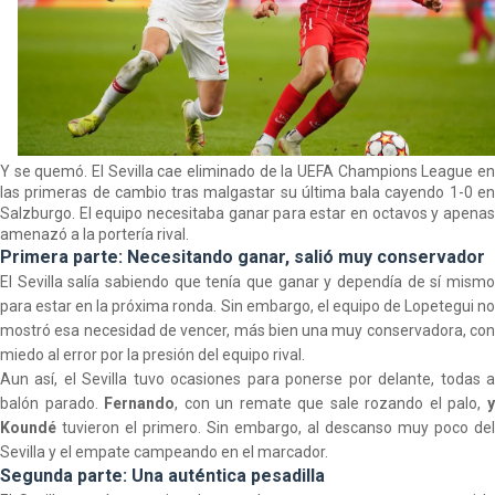
Análisis I Quién es y cómo juega Fran González
Miguel Sierra: La temporada pasada se vio
reflejado que podemos tirar para delante y
trabajamos con ilusión
Diomande ya es madridista mientras Rodri agita el
Y se quemó. El Sevilla cae eliminado de la UEFA Champions League en
las primeras de cambio tras malgastar su última bala cayendo 1-0 en
mercado
Salzburgo. El equipo necesitaba ganar para estar en octavos y apenas
amenazó a la portería rival.
OFICIAL | Juanlu se marcha al Bournemouth
Primera parte: Necesitando ganar, salió muy conservador
El Sevilla salía sabiendo que tenía que ganar y dependía de sí mismo
para estar en la próxima ronda. Sin embargo, el equipo de Lopetegui no
mostró esa necesidad de
vencer, más bien una muy conservadora, co
miedo al error por la presión del equipo rival.
Aun así, el Sevilla tuvo ocasiones para ponerse por delante, todas a
balón parado.
Fernando
, con un remate que sale rozando el palo,
Koundé
tuvieron el primero. Sin embargo, al descanso muy poco del
Sevilla y el empate campeando en el marcador.
Segunda parte: Una auténtica pesadilla