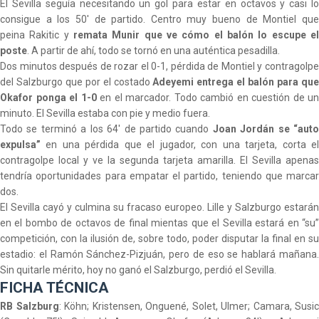
El Sevilla seguía necesitando un gol para estar en octavos y casi lo
consigue a los 50' de partido. Centro muy bueno de Montiel que
peina Rakitic y
remata Munir que ve cómo el balón lo escupe el
poste
. A partir de ahí, todo se tornó en una auténtica pesadilla.
Dos minutos después de rozar el 0-1, pérdida de Montiel y contragolpe
del Salzburgo que por el
costado
Adeyemi entrega el balón para qu
Okafor ponga el 1-0
en el marcador. Todo cambió en cuestión de un
minuto. El Sevilla estaba con pie y medio fuera.
Todo se terminó a los 64' de partido cuando
Joan Jordán se “auto
expulsa”
en una pérdida que el jugador, con una tarjeta, corta el
contragolpe local y ve la segunda tarjeta amarilla. El Sevilla apenas
tendría oportunidades para empatar el partido, teniendo que marcar
dos.
El Sevilla cayó y culmina su fracaso europeo. Lille y Salzburgo estarán
en el bombo de octavos de final mientas que el Sevilla estará en “su”
competición, con la ilusión de, sobre todo, poder disputar la final en su
estadio: el Ramón Sánchez-Pizjuán, pero de eso se hablará mañana.
Sin quitarle mérito, hoy no ganó el Salzburgo, perdió el Sevilla.
FICHA TÉCNICA
RB Salzburg
: Köhn; Kristensen, Onguené, Solet, Ulmer; Camara, Susic