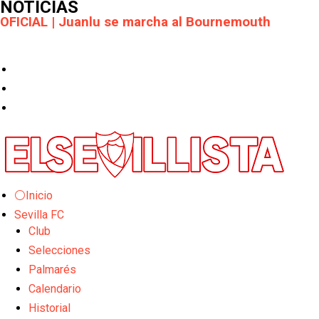
NOTICIAS
Los posibles herederos del número 16 tras la
marcha de Juanlu
Alberto Flores, muy cerca de convertirse en nuevo
jugador del Granada CF
El Granada negocia con el Sevilla FC por Alberto
Flores
El Sevilla continúa con despidos y rechaza una
oferta de 420 millones por el club
⚪Inicio
Sevilla FC
El Sevilla mueve ficha por Robbie Ure: la opción 'A'
para el ataque nervionense
Club
Selecciones
Los contratiempos para García Plaza por la mala
Palmarés
gestión de un inválido Consejo
Calendario
El Sevilla C se queda en Tercera Federación
Historial