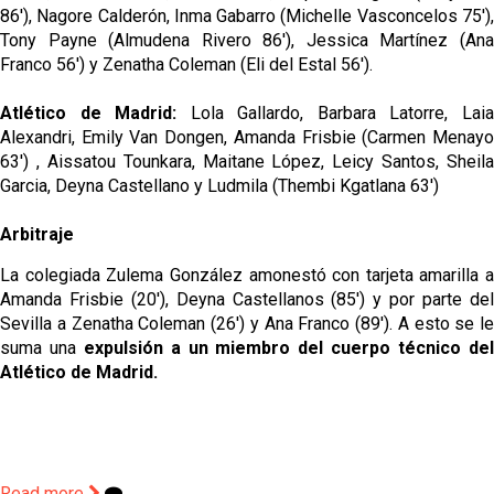
86'), Nagore Calderón, Inma Gabarro (Michelle Vasconcelos 75'),
Tony Payne (Almudena Rivero 86'), Jessica Martínez (Ana
Franco 56') y Zenatha Coleman (Eli del Estal 56').
Atlético de Madrid:
Lola Gallardo, Barbara Latorre, Lai
Alexandri, Emily Van Dongen, Amanda Frisbie (Carmen Menayo
63') , Aissatou Tounkara, Maitane López, Leicy Santos, Sheila
Garcia, Deyna Castellano y Ludmila (Thembi Kgatlana 63')
Arbitraje
La colegiada Zulema González amonestó con tarjeta amarilla a
Amanda Frisbie (20'), Deyna Castellanos (85') y por parte del
Sevilla a Zenatha Coleman (26') y Ana Franco (89'). A esto se le
suma una
expulsión a un miembro del cuerpo técnico de
Atlético de Madrid.
Read more