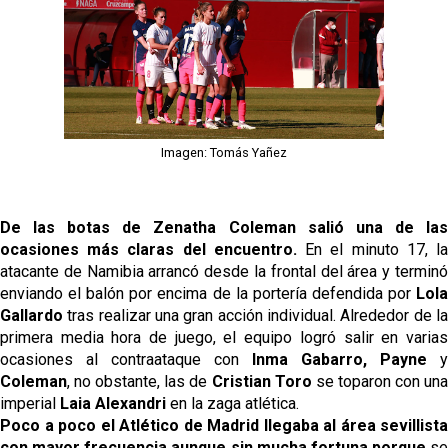
Imagen: Tomás Yañez
De las botas de Zenatha Coleman salió una de las
ocasiones más claras del encuentro.
En el minuto 17, l
atacante de Namibia arrancó desde la frontal del área y terminó
enviando el balón por encima de la portería defendida por
Lola
Gallardo
tras realizar una gran acción individual. Alrededor de la
primera media hora de juego, el equipo logró salir en varias
ocasiones al contraataque con
Inma Gabarro, Payne
y
Coleman
, no obstante, las de
Cristian Toro
se toparon con un
imperial
Laia Alexandri
en la zaga atlética.
Poco a poco el Atlético de Madrid llegaba al área sevillista
con mayor frecuencia aunque sin mucha fortuna porque
se