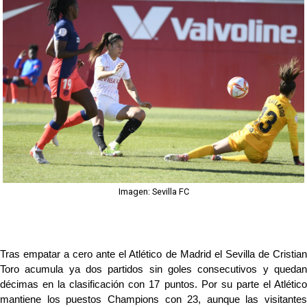
Odysseas Vlachodimos: “El objetivo es mejorar la
temporada pasada”
El Sevilla FC empieza a inscribir a los nuevos
fichajes
Opinión | "Carta abierta a Alberto Flores" por Rafa
García
El Sevilla oficializa el traspaso de Sow
Imagen: Sevilla FC
Tras empatar a cero ante el Atlético de Madrid el Sevilla de Cristian 
Toro acumula ya dos partidos sin goles consecutivos y quedan 
décimas en la clasificación con 17 puntos. Por su parte el Atlético 
mantiene los puestos Champions con 23, aunque las visitantes 