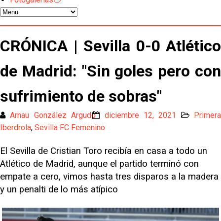
Kochorashvili, seria opción para reforzar el centro
del campo sevillista
Sow muy cerca de cerrar su traspaso al Genoa
CRÓNICA | Sevilla 0-0 Atlético
de Madrid: "Sin goles pero con
Oso es el siguiente en la lista para salir
sufrimiento de sobras"
El Sevilla FC oficializa la cesión de Rafa Mir al Aris
de Salónica
Arnau González Argudo
diciembre 12, 2021
Primer
Iberdrola
,
Sevilla FC Femenino
Juanlu se marcha traspasado al Bournemouth
El Sevilla de Cristian Toro recibía en casa a todo un
Atlético de Madrid, aunque el partido terminó con
Emery quiere pescar en el Atleti , el Villareal ya
tiene nuevo portero y el Getafe mueve ficha... Las
empate a cero, vimos hasta tres disparos a la madera
últimas novedades del mercado de La Liga
y un penalti de lo más atípico
Vargas y Sow se incorporan al grupo en la sesión
del martes