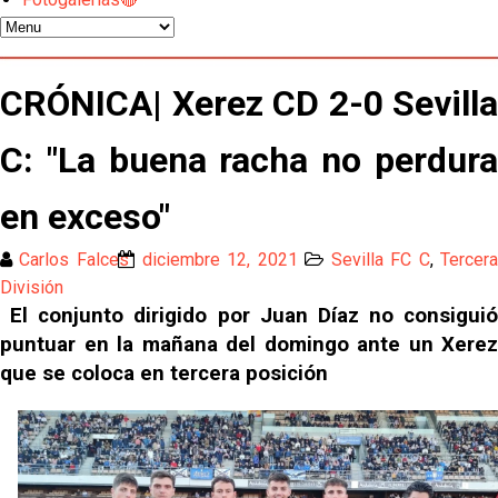
Los contratiempos para García Plaza por la mala
gestión de un inválido Consejo
El Sevilla C se queda en Tercera Federación
CRÓNICA| Xerez CD 2-0 Sevilla
C: "La buena racha no perdura
Atlético y Getafe agitan el mercado de LaLiga
en exceso"
Luis García Plaza: No sufrir ya es un paso adelante
Carlos Falces
diciembre 12, 2021
Sevilla FC C
,
Tercer
División
El Sevilla FC plantea ampliar hasta cinco fichajes
El conjunto dirigido por Juan Díaz no consiguió 
más antes del cierre
puntuar en la mañana del domingo ante un Xerez 
Djibril Sow pone rumbo a Italia para firmar su nuevo
que se coloca en tercera posición
contrato con el Genoa
Kochorashvili, seria opción para reforzar el centro
del campo sevillista