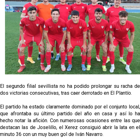
Sow muy cerca de cerrar su traspaso al Genoa
Oso es el siguiente en la lista para salir
El Sevilla FC oficializa la cesión de Rafa Mir al Aris
de Salónica
Juanlu se marcha traspasado al Bournemouth
El segundo filial sevillista no ha podido prolongar su racha de 
dos victorias consecutivas, tras caer derrotado en El Plantío.
El partido ha estado claramente dominado por el conjunto local, 
que afrontaba su último partido del año en casa y así lo ha 
hecho notar la afición. Con numerosas ocasiones entre las que 
destacan las de Joselillo, el Xerez consiguió abrir la lata en el 
minuto 36 con un muy buen gol de Iván Navarro.