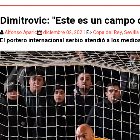
Dimitrovic: "Este es un campo d
Alfonso Aparicio
diciembre 02, 2021
Copa del Rey
,
Sevilla
El portero internacional serbio atendió a los medio