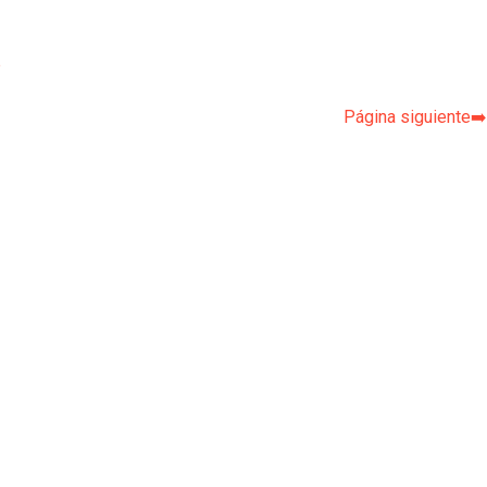
p
Página siguiente➡️