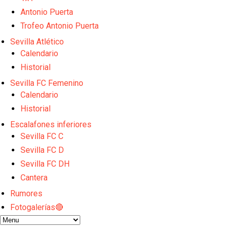
El dato que destaca a Agoumé entre las cinco gran
Juanlu de vuelta a Sevilla para cerrar su fichaje a l
Antonio Puerta
El Granada negocia con el Sevilla FC por Alberto Fl
Trofeo Antonio Puerta
El Sevilla continúa con despidos y rechaza una ofer
Sevilla Atlético
El Sevilla mueve ficha por Robbie Ure: la opción 'A'
Calendario
Historial
Sevilla FC Femenino
Calendario
Historial
Escalafones inferiores
Sevilla FC C
Sevilla FC D
Sevilla FC DH
Cantera
Rumores
Fotogalerías🔴