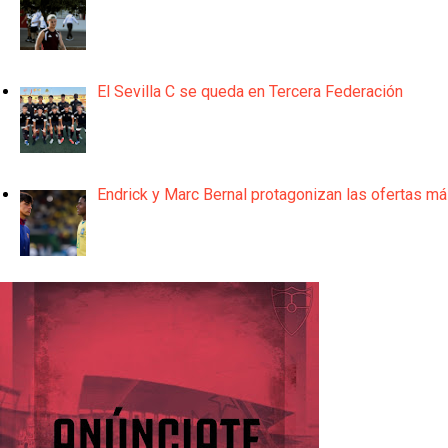
El Sevilla C se queda en Tercera Federación
Endrick y Marc Bernal protagonizan las ofertas m