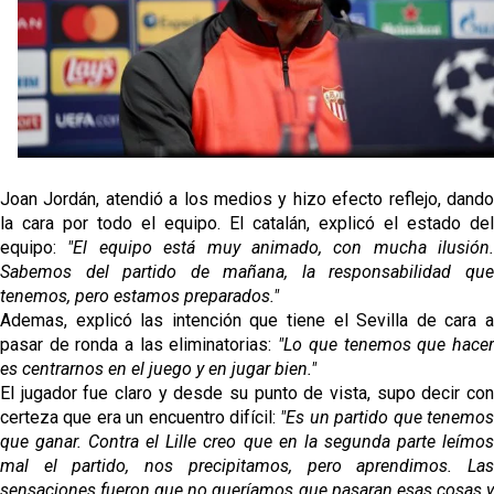
El Sevilla oficializa el traspaso de Sow
Miguel Sierra: La temporada pasada se vio
reflejado que podemos tirar para delante y
trabajamos con ilusión
Diomande ya es madridista mientras Rodri agita el
mercado
Joan Jordán, atendió a los medios y hizo efecto reflejo, dando
OFICIAL | Juanlu se marcha al Bournemouth
la cara por todo el equipo. El catalán, explicó el estado del
equipo:
"El equipo está muy animado, con mucha ilusión.
Sabemos del partido de mañana, la responsabilidad que
tenemos, pero estamos preparados."
Ademas, explicó las intención que tiene el Sevilla de cara a
pasar de ronda a las eliminatorias:
"Lo que tenemos que hace
es centrarnos en el juego y en jugar bien."
El jugador fue claro y desde su punto de vista, supo decir con
certeza que era un encuentro difícil:
"Es un partido que tenemo
que ganar. Contra el Lille creo que en la segunda parte leímos
mal el partido, nos precipitamos, pero aprendimos. Las
sensaciones fueron que no queríamos que pasaran esas cosas y