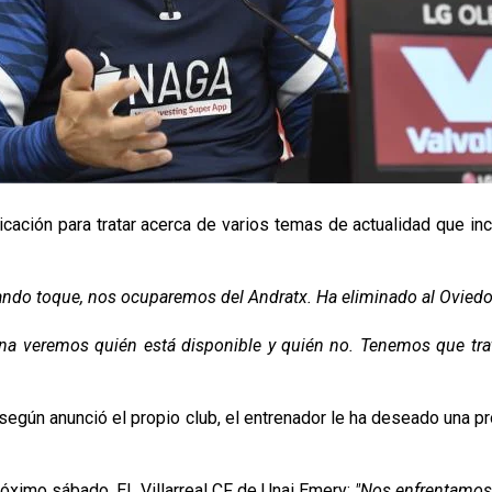
nicación para tratar acerca de varios temas de actualidad que i
ndo toque, nos ocuparemos del Andratx. Ha eliminado al Oviedo,
a veremos quién está disponible y quién no. Tenemos que trat
 según anunció el propio club, el entrenador le ha deseado una p
próximo sábado, EL Villarreal CF de Unai Emery:
"Nos enfrentamos 