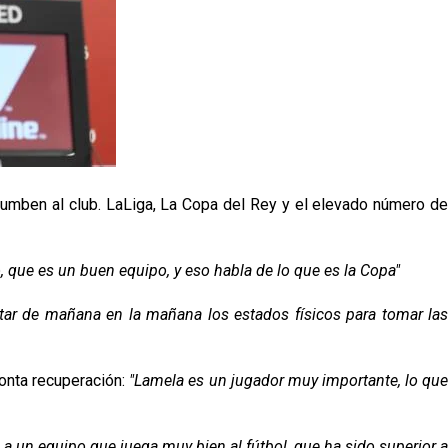
ncumben al club. LaLiga, La Copa del Rey y el elevado número de
 que es un buen equipo, y eso habla de lo que es la Copa"
ar de mañana en la mañana los estados físicos para tomar la
ronta recuperación:
"Lamela es un jugador muy importante, lo que
a un equipo que juega muy bien al fútbol, que ha sido superior a