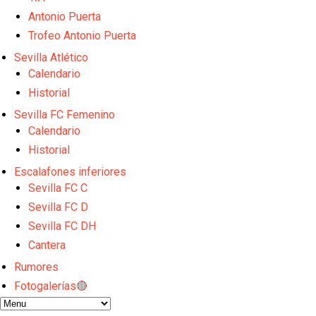
Sow muy cerca de cerrar su traspaso al Genoa
Oso es el siguiente en la lista para salir
Antonio Puerta
Banquillos confirmados: así queda la cantera del S
Trofeo Antonio Puerta
Celta y Rayo agitan el mercado de La Liga
Sevilla Atlético
Previa | El Sevilla FC cierra la pretemporada con e
Calendario
Historial
Sevilla FC Femenino
Calendario
Historial
Escalafones inferiores
Sevilla FC C
Sevilla FC D
Sevilla FC DH
Cantera
Rumores
Fotogalerías🔴