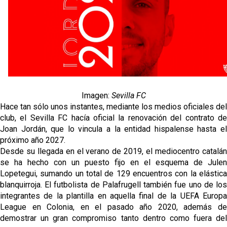
Sow muy cerca de cerrar su traspaso al Genoa
Oso es el siguiente en la lista para salir
Banquillos confirmados: así queda la cantera del
Sevilla Femenino para la 2026/27
Imagen:
Sevilla FC
Celta y Rayo agitan el mercado de La Liga
Hace tan sólo unos instantes, mediante los medios oficiales del
club, el Sevilla FC hacía oficial la renovación del contrato de
Joan Jordán, que lo vincula a la entidad hispalense hasta el
Previa | El Sevilla FC cierra la pretemporada con el
próximo año 2027.
exigente choque ante el Bayer Leverkusen
Desde su llegada en el verano de 2019, el mediocentro catalán
se ha hecho con un puesto fijo en el esquema de Julen
Lopetegui, sumando un total de 129 encuentros con la elástica
blanquirroja. El futbolista de Palafrugell también fue uno de los
integrantes de la plantilla en aquella final de la UEFA Europa
League en Colonia, en el pasado año 2020, además de
demostrar un gran compromiso tanto dentro como fuera del