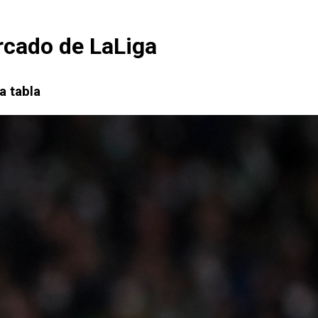
ercado de LaLiga
a tabla