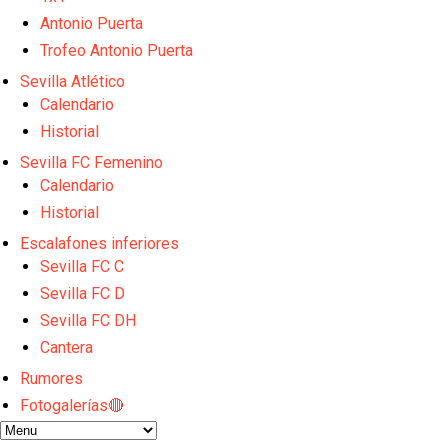
La cita ante el Espanyol a domicilio ya tiene horario
El dato que destaca a Agoumé entre las cinco gran
Antonio Puerta
Juanlu de vuelta a Sevilla para cerrar su fichaje a l
Trofeo Antonio Puerta
El Granada negocia con el Sevilla FC por Alberto Fl
Sevilla Atlético
El Sevilla continúa con despidos y rechaza una ofer
Calendario
Historial
Sevilla FC Femenino
Calendario
Historial
Escalafones inferiores
Sevilla FC C
Sevilla FC D
Sevilla FC DH
Cantera
Rumores
Fotogalerías🔴