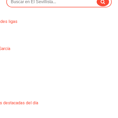
ndes ligas
García
ás destacadas del día