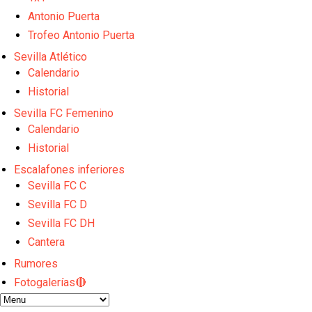
Sow muy cerca de cerrar su traspaso al Genoa
Antonio Puerta
Oso es el siguiente en la lista para salir
Banquillos confirmados: así queda la cantera del S
Trofeo Antonio Puerta
Celta y Rayo agitan el mercado de La Liga
Sevilla Atlético
Previa | El Sevilla FC cierra la pretemporada con e
Calendario
Historial
Sevilla FC Femenino
Calendario
Historial
Escalafones inferiores
Sevilla FC C
Sevilla FC D
Sevilla FC DH
Cantera
Rumores
Fotogalerías🔴