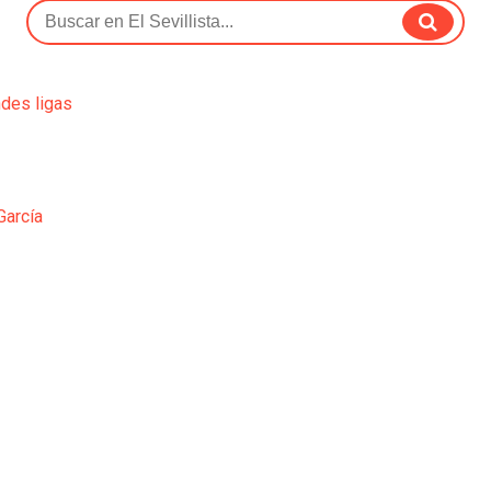
ndes ligas
García