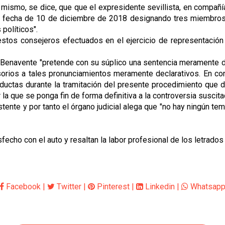
l mismo, se dice, que que el expresidente sevillista, en compañí
e fecha de 10 de diciembre de 2018 designando tres miembros 
 políticos".
tos consejeros efectuados en el ejercicio de representación 
do Benavente "pretende con su súplico una sentencia meramente 
ios a tales pronunciamientos meramente declarativos. En cons
ductas durante la tramitación del presente procedimiento que de
 la que se ponga fin de forma definitiva a la controversia suscita
stente y por tanto el órgano judicial alega que "no hay ningún te
sfecho con el auto y resaltan la labor profesional de los letrados
Facebook
|
Twitter
|
Pinterest
|
Linkedin
|
Whatsap