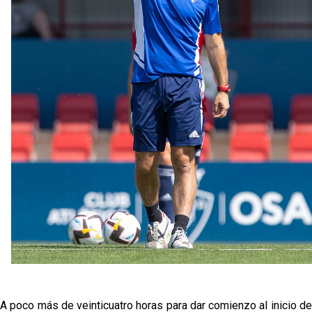
El Sevilla mueve ficha por Robbie Ure: la opción 'A'
para el ataque nervionense
Los contratiempos para García Plaza por la mala
gestión de un inválido Consejo
El Sevilla C se queda en Tercera Federación
Análisis | El Sevilla FC cierra una pretemporada de
contrastes antes del inicio de LaLiga
A poco más de veinticuatro horas para dar comienzo al inicio de