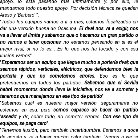
apoyo, lo está pasando mal últimamente y, por ello, le
mandamos todo nuestro apoyo. Por decisión técnica se quedan
Areso y 'Barbero'
".
"
Todos los equipos vamos a ir a más; estamos focalizados en
dar una versión buena de Osasuna.
El rival nos va a exigir, nos
va a llevar al límite y sabemos que o hacemos un gran partido o
no vamos a tener opciones
; no estamos pensando en si es e
mejor rival, si no lo es... Es lo que nos ha tocado y con esa
ilusión vamos
".
"
Esperamos ser un equipo que llegue mucho a portería rival; que
seamos rápidos, verticales, eléctricos, que defendamos bien la
portería y que no cometamos errores
. Eso es lo qu
pretendemos en todos los partidos.
Sabemos que el Sevilla
habrá momentos donde lleve la iniciativa, nos va a someter y
tenemos que manejarnos en ese tipo de partido
".
"
Sabemos cuál es nuestra mejor versión, seguramente no
estemos en esa, pero
somos capaces de hacer un partid
'aseado'
y de, sobre todo, no cometer errores.
Con ese tipo d
equipos, se paga caro
".
"
Tenemos ilusión, pero también incertidumbre. Estamos a doce
de agosto y va a hacer mucho calor también. Vamos a ver si