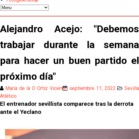
El Sevilla mueve ficha por Robbie Ure: la opción 'A'
para el ataque nervionense
Los contratiempos para García Plaza por la mala
Alejandro Acejo: "Debemos
gestión de un inválido Consejo
trabajar durante la semana
El Sevilla C se queda en Tercera Federación
para hacer un buen partido el
Atlético y Getafe agitan el mercado de LaLiga
próximo día"
Luis García Plaza: No sufrir ya es un paso adelante
María de la O Ortiz Vicente
septiembre 11, 2022
Sevilla
Atlético
El Sevilla FC plantea ampliar hasta cinco fichajes
El entrenador sevillista comparece tras la derrota
más antes del cierre
ante el Yeclano
Djibril Sow pone rumbo a Italia para firmar su nuevo
contrato con el Genoa