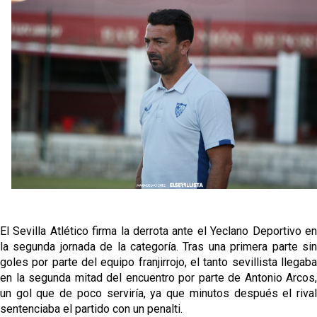
Kochorashvili, seria opción para reforzar el centro
del campo sevillista
Sow muy cerca de cerrar su traspaso al Genoa
Oso es el siguiente en la lista para salir
Banquillos confirmados: así queda la cantera del
Sevilla Femenino para la 2026/27
El Sevilla Atlético firma la derrota ante el Yeclano Deportivo en
la segunda jornada de la categoría. Tras una primera parte sin
goles por parte del equipo franjirrojo, el tanto sevillista llegaba
en la segunda mitad del encuentro por parte de Antonio Arcos,
un gol que de poco serviría, ya que minutos después el rival
sentenciaba el partido con un penalti.