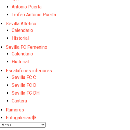
Sow muy cerca de cerrar su traspaso al Genoa
Oso es el siguiente en la lista para salir
Antonio Puerta
Banquillos confirmados: así queda la cantera del S
Trofeo Antonio Puerta
Celta y Rayo agitan el mercado de La Liga
Sevilla Atlético
Previa | El Sevilla FC cierra la pretemporada con e
Calendario
Historial
Sevilla FC Femenino
Calendario
Historial
Escalafones inferiores
Sevilla FC C
Sevilla FC D
Sevilla FC DH
Cantera
Rumores
Fotogalerías🔴