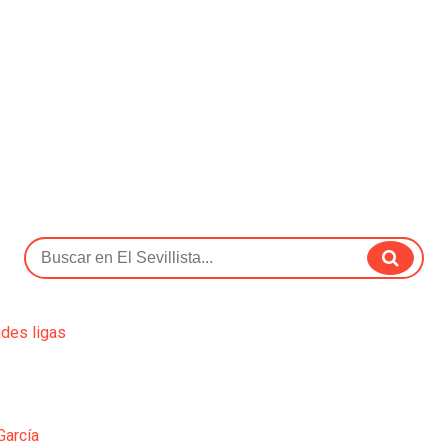
ndes ligas
García