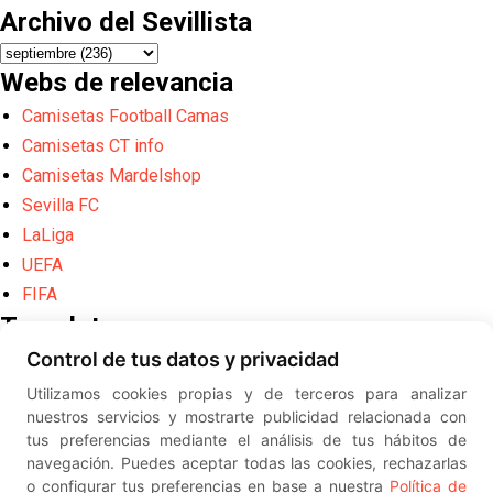
Archivo del Sevillista
Webs de relevancia
Camisetas Football Camas
Camisetas CT info
Camisetas Mardelshop
Sevilla FC
LaLiga
UEFA
FIFA
Translate
Control de tus datos y privacidad
Powered by
Translate
Utilizamos cookies propias y de terceros para analizar
Diseño web creado por
Erick
nuestros servicios y mostrarte publicidad relacionada con
©
ElSevillista.es - Información sobr
tus preferencias mediante el análisis de tus hábitos de
el Sevilla FC, Sevilla Atlético, Sevilla Femenino y su Cantera
navegación. Puedes aceptar todas las cookies, rechazarlas
-- --
2026
o configurar tus preferencias en base a nuestra
Política de