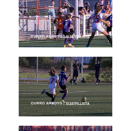
Odysseas Vlachodimos: “El objetivo es mejorar la
temporada pasada”
El Sevilla FC empieza a inscribir a los nuevos
fichajes
Opinión | "Carta abierta a Alberto Flores" por Rafa
García
El Sevilla oficializa el traspaso de Sow