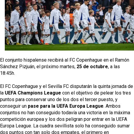
El Sevilla oficializa el traspaso de Sow
Miguel Sierra: La temporada pasada se vio
reflejado que podemos tirar para delante y
trabajamos con ilusión
Diomande ya es madridista mientras Rodri agita el
mercado
OFICIAL | Juanlu se marcha al Bournemouth
El conjunto hispalense recibirá al FC Copenhague en el Ramón 
Sánchez Pizjuán, el próximo martes, 
25 de octubre
, a las 
18:45h.
El FC Copenhague y el Sevilla FC disputarán la quinta jornada de 
la 
UEFA Champions League
 con el objetivo de pelear los tres 
puntos para conservar uno de los dos el tercer puesto, y 
conseguir un
 pase para la UEFA Europa League
. Ambos 
conjuntos no han conseguido todavía una victoria en la máxima 
competición europea y los dos peligran por entrar en la UEFA 
Europa League. La cuadra sevillista solo ha conseguido sumar 
dos puntos con tan solo dos empates, el primero en 