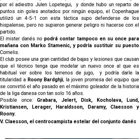
por el adiestro Julen Lopetegui,  y donde hubo un reparto de 
puntos sin goles anotados por ningún equipo, el Copenhague 
utilizó un 4-5-1 con esta táctica supo defenderse de los 
hispalense, pero no supieron generar peligro ni hacerse con el 
partido. 
El mister danés no
 podrá contar tampoco en su once para 
mañana con Marko Stamenic, y podría sustituir su puesto
Cornelis.
El club posee una gran cantidad de bajas y lesiones que causan 
que el técnico tenga que modelar un nuevo once al que es 
habitual ver sobre los terrenos de jugo,  y podría darle la 
titularidad a 
Roony Bardghji
, la joven promesa del equipo que
se convirtió el año pasado en el máximo goleador de la historia 
de la liga danesa con tan solo 16 años.
Posible once: 
Grabara, Jelert, Disk, Kocholava, Lund, 
Kristiansen, Lerager, Haraldsson, Daramy, Claesson y 
Roony.
V. Claesson, el centrocampista estelar del conjunto danés