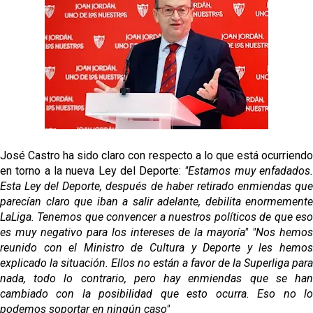
El Sevilla FC empieza a inscribir a los nuevos
fichajes
Opinión | "Carta abierta a Alberto Flores" por Rafa
García
Análisis I Quién es y cómo juega Fran González
Miguel Sierra: La temporada pasada se vio
reflejado que podemos tirar para delante y
José Castro ha sido claro con respecto a lo que está ocurriendo
trabajamos con ilusión
en torno a la nueva Ley del Deporte:
"Estamos muy enfadados
Esta Ley del Deporte, después de haber retirado enmiendas que
parecían claro que iban a salir adelante, debilita enormemente
LaLiga. Tenemos que convencer a nuestros políticos de que eso
es muy negativo para los intereses de la mayoría"
"Nos hemo
reunido con el Ministro de Cultura y Deporte y les hemos
explicado la situación. Ellos no están a favor de la Superliga para
nada, todo lo contrario, pero hay enmiendas que se han
cambiado con la posibilidad que esto ocurra. Eso no lo
podemos soportar en ningún caso"