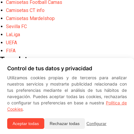
Camisetas Football Camas
Camisetas CT info
Camisetas Mardelshop
Sevilla FC
LaLiga
UEFA
FIFA
Translate
Control de tus datos y privacidad
Powered by
Translate
Utilizamos cookies propias y de terceros para analizar
Diseño web creado por
Erick
nuestros servicios y mostrarte publicidad relacionada con
©
ElSevillista.es - Información sobr
tus preferencias mediante el análisis de tus hábitos de
el Sevilla FC, Sevilla Atlético, Sevilla Femenino y su Cantera
navegación. Puedes aceptar todas las cookies, rechazarlas
-- --
2026
o configurar tus preferencias en base a nuestra
Política de
Cookies
.
Aceptar todas
Rechazar todas
Configurar