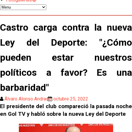
Sow muy cerca de cerrar su traspaso al Genoa
Oso es el siguiente en la lista para salir
Castro carga contra la nueva
Ley del Deporte: "¿Cómo
El Sevilla FC oficializa la cesión de Rafa Mir al Aris
de Salónica
pueden estar nuestros
Juanlu se marcha traspasado al Bournemouth
políticos a favor? Es una
Emery quiere pescar en el Atleti , el Villareal ya
barbaridad"
tiene nuevo portero y el Getafe mueve ficha... Las
últimas novedades del mercado de La Liga
Vargas y Sow se incorporan al grupo en la sesión
Álvaro Alonso Andrade
octubre 25, 2022
del martes
El presidente del club compareció la pasada noche
en Gol TV y habló sobre la nueva Ley del Deporte
Odysseas Vlachodimos: “El objetivo es mejorar la
temporada pasada”