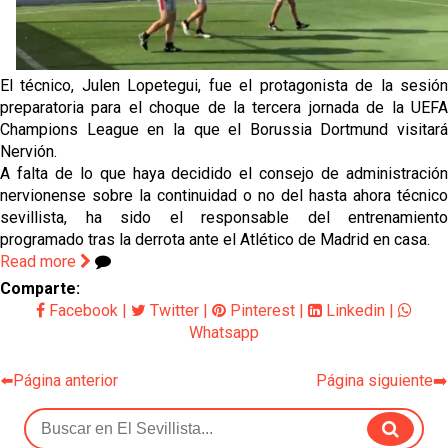
de Salónica
Juanlu se marcha traspasado al Bournemouth
El técnico, Julen Lopetegui, fue el protagonista de la sesión
preparatoria para el choque de la tercera jornada de la UEFA
Previa | El Sevilla FC cierra la pretemporada con el
Champions League en la que el Borussia Dortmund visitará
exigente choque ante el Bayer Leverkusen
Nervión.
A falta de lo que haya decidido el consejo de administración
El Sevilla pone sus ojos en Ellyes Skhiri
nervionense sobre la continuidad o no del hasta ahora técnico
sevillista, ha sido el responsable del entrenamiento
programado tras la derrota ante el Atlético de Madrid en casa.
Patrick Mercado no jugará en el Sevilla FC
Read more
Comparte:
Facebook
|
Twitter
|
Pinterest
|
Linkedin
|
Whatsapp
⬅️Página anterior
Página siguiente➡️