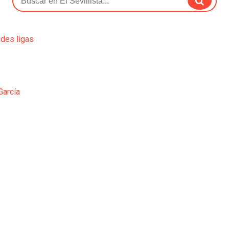
ndes ligas
García