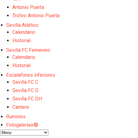
Vargas y Sow se incorporan al grupo en la sesión d
Antonio Puerta
Odysseas Vlachodimos: “El objetivo es mejorar la 
Trofeo Antonio Puerta
El Sevilla FC empieza a inscribir a los nuevos fichaj
Sevilla Atlético
Opinión | "Carta abierta a Alberto Flores" por Rafa G
El Sevilla oficializa el traspaso de Sow
Calendario
Historial
Sevilla FC Femenino
Calendario
Historial
Escalafones inferiores
Sevilla FC C
Sevilla FC D
Sevilla FC DH
Cantera
Rumores
Fotogalerías🔴