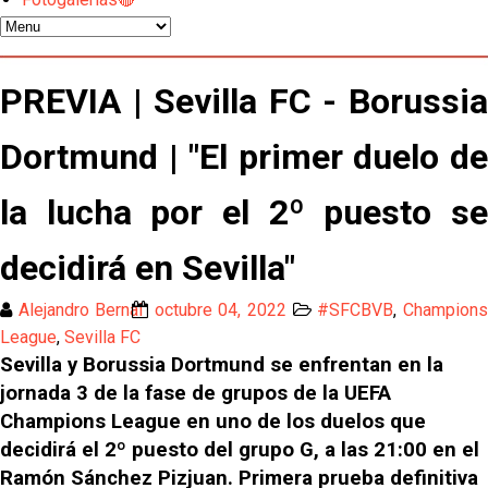
El Sevilla pone sus ojos en Ellyes Skhiri
Patrick Mercado no jugará en el Sevilla FC
PREVIA | Sevilla FC - Borussia
El Sevilla FC pregunta al Atlético de Madrid por la
Dortmund | "El primer duelo de
situación de Iker Luque
la lucha por el 2º puesto se
Nico Guillén:"Es importante que el equipo sea una
familia y se refleje en el campo"
decidirá en Sevilla"
El Sevilla oficializa el traspaso de Sow
Alejandro Bernal
octubre 04, 2022
#SFCBVB
,
Champion
League
,
Sevilla FC
Miguel Sierra: La temporada pasada se vio
Sevilla y Borussia Dortmund se enfrentan en la
reflejado que podemos tirar para delante y
jornada 3 de la fase de grupos de la UEFA
trabajamos con ilusión
Diomande ya es madridista mientras Rodri agita el
Champions League en uno de los duelos que
mercado
decidirá el 2º puesto del grupo G, a las 21:00 en el
Ramón Sánchez Pizjuan. Primera prueba definitiva
OFICIAL | Juanlu se marcha al Bournemouth