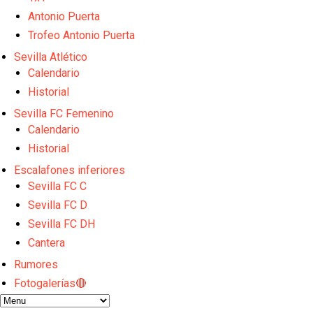
Opinión | "Carta abierta a Alberto Flores" por Rafa G
Análisis I Quién es y cómo juega Fran González
Antonio Puerta
Miguel Sierra: La temporada pasada se vio reflejad
Trofeo Antonio Puerta
Diomande ya es madridista mientras Rodri agita el
Sevilla Atlético
OFICIAL | Juanlu se marcha al Bournemouth
Calendario
Historial
Sevilla FC Femenino
Calendario
Historial
Escalafones inferiores
Sevilla FC C
Sevilla FC D
Sevilla FC DH
Cantera
Rumores
Fotogalerías🔴