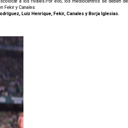
escolocar a los rivales.Por ello, los mediocentros se deben de 
n Fekir y Canales.
odríguez, Luiz Henrique, Fekir, Canales y Borja Iglesias.