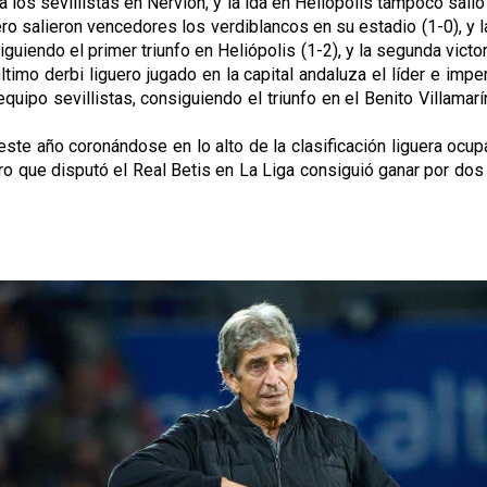
ero salieron vencedores los verdiblancos en su estadio (1-0), y la 
iguiendo el primer triunfo en Heliópolis (1-2), y la segunda victo
último derbi liguero jugado en la capital andaluza el líder e imp
ipo sevillistas, consiguiendo el triunfo en el Benito Villamarín
ste año coronándose en lo alto de la clasificación liguera ocup
ro que disputó el Real Betis en La Liga consiguió ganar por dos