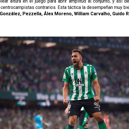
ear altura en el juego para abrir amplitud al conjunto, y así d
 centrocampistas contrarios. Esta táctica la desempeñan muy bie
r González, Pezzella, Álex Moreno, William Carvalho, Guido R