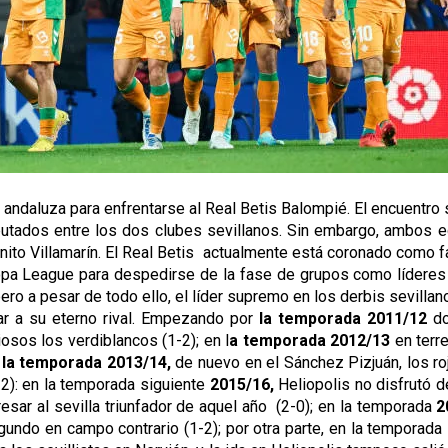
al andaluza para enfrentarse al Real Betis Balompié. El encuentr
sputados entre los dos clubes sevillanos. Sin embargo, ambos 
nito Villamarín. El Real Betis  actualmente está coronado como fav
pa League para despedirse de la fase de grupos como líderes a
ero a pesar de todo ello, el líder supremo en los derbis sevillano
r a su eterno rival. Empezando por 
la temporada 2011/12
 d
riosos los verdiblancos (1-2); en l
a temporada 2012/13 
en terr
 
la temporada 2013/14, 
de nuevo en el Sánchez Pizjuán, los roji
-2): en la temporada siguiente 
2015/16,
 Heliopolis no disfrutó 
esar al sevilla triunfador de aquel año  (2-0); en la temporada 
2
egundo en campo contrario (1-2); por otra parte, en la temporada