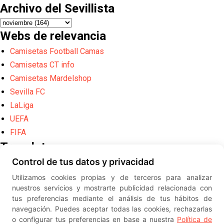
Archivo del Sevillista
Webs de relevancia
Camisetas Football Camas
Camisetas CT info
Camisetas Mardelshop
Sevilla FC
LaLiga
UEFA
FIFA
Translate
Control de tus datos y privacidad
Powered by
Translate
Utilizamos cookies propias y de terceros para analizar
Diseño web creado por
Erick
nuestros servicios y mostrarte publicidad relacionada con
©
ElSevillista.es - Información sobr
tus preferencias mediante el análisis de tus hábitos de
el Sevilla FC, Sevilla Atlético, Sevilla Femenino y su Cantera
navegación. Puedes aceptar todas las cookies, rechazarlas
-- --
2026
o configurar tus preferencias en base a nuestra
Política de