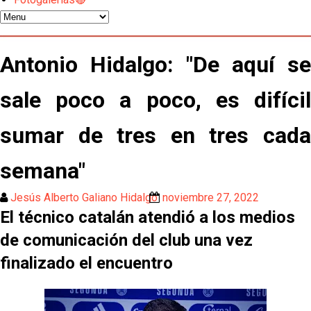
Odysseas Vlachodimos: “El objetivo es mejorar la
temporada pasada”
El Sevilla FC empieza a inscribir a los nuevos
fichajes
Antonio Hidalgo: "De aquí se
Opinión | "Carta abierta a Alberto Flores" por Rafa
sale poco a poco, es difícil
García
sumar de tres en tres cada
Análisis I Quién es y cómo juega Fran González
semana"
Endrick y Marc Bernal protagonizan las ofertas más
destacadas del día
Jesús Alberto Galiano Hidalgo
noviembre 27, 2022
El técnico catalán atendió a los medios
El Sevilla Juvenil A última detalles en Canarias para
su debut en la Cantalejo Province Cup
de comunicación del club una vez
finalizado el encuentro
La cita ante el Espanyol a domicilio ya tiene horario
El dato que destaca a Agoumé entre las cinco