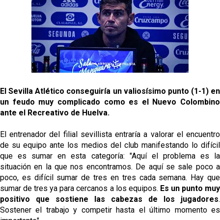
grandes ligas
Juanlu de vuelta a Sevilla para cerrar su fichaje a la
Premier
El Granada negocia con el Sevilla FC por Alberto
Flores
El Sevilla continúa con despidos y rechaza una
El Sevilla Atlético conseguiría un valiosísimo punto (1-1) en
oferta de 420 millones por el club
un feudo muy complicado como es el Nuevo Colombino
ante el Recreativo de Huelva.
El Sevilla mueve ficha por Robbie Ure: la opción 'A'
para el ataque nervionense
El entrenador del filial sevillista entraría a valorar el encuentro
de su equipo ante los medios del club manifestando lo difícil
que es sumar en esta categoría:
"Aquí el problema es l
situación en la que nos encontramos. De aquí se sale poco a
poco, es difícil sumar de tres en tres cada semana. Hay que
sumar de tres ya para cercanos a los equipos.
Es un punto muy
positivo que sostiene las cabezas de los jugadores
.
Sostener el trabajo y competir hasta el último momento es