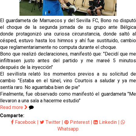
Oso es el siguiente en la lista para salir
El guardameta de Marruecos y del Sevilla FC, Bono no disputó
el choque de la segunda jornada de su grupo ante Bélgica
donde protagonizó una curiosa circunstancia, donde saltó al
Banquillos confirmados: así queda la cantera del
césped, estuvo hasta los himnos y ahí fue sustituido, cambio
Sevilla Femenino para la 2026/27
que reglamentariamente no computa durante el choque.
Bono que realizó declaraciones, manifestó que: "Decidí que me
Celta y Rayo agitan el mercado de La Liga
infiltrasen justo antes del partido y me mareé 5 minutos
después de la inyección"
El sevillista relató los momentos previos a su solicitud de
Previa | El Sevilla FC cierra la pretemporada con el
cambio "Estaba en el túnel, vino Courtois a saludar y ya me
exigente choque ante el Bayer Leverkusen
sentía raro. No aguantaba bien de pie"
Finalmente, fue observado como manifestó el guardameta "Me
llevaron a una sala a hacerme estudio"
Read more
Comparte:
Facebook
|
Twitter
|
Pinterest
|
Linkedin
|
Whatsapp