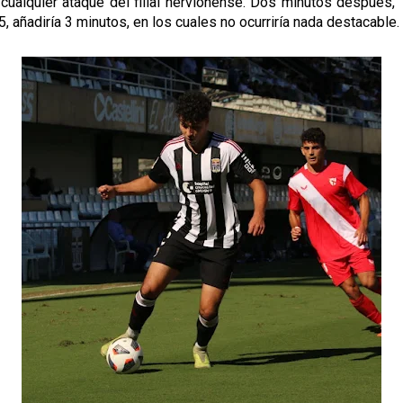
cualquier ataque del filial nervionense. Dos minutos después, T
45, añadiría 3 minutos, en los cuales no ocurriría nada destacable.