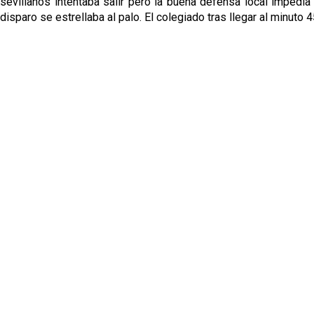
sevillanos intentaba salir pero la buena defensa local impedía 
disparo se estrellaba al palo. El colegiado tras llegar al minuto 