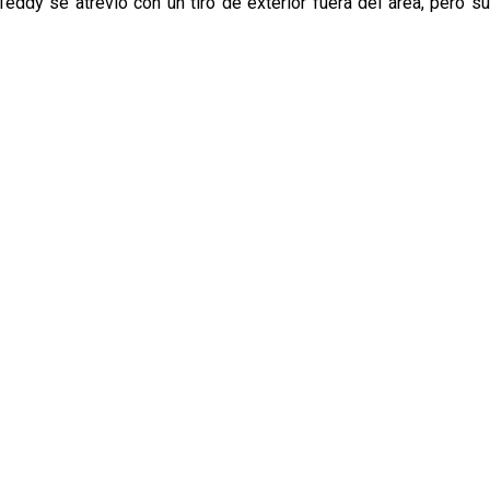
eddy se atrevió con un tiro de exterior fuera del área, pero su