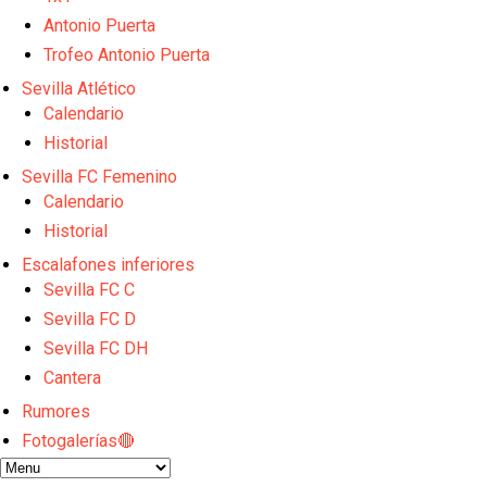
Oso es el siguiente en la lista para salir
Banquillos confirmados: así queda la cantera del S
Antonio Puerta
Celta y Rayo agitan el mercado de La Liga
Trofeo Antonio Puerta
Previa | El Sevilla FC cierra la pretemporada con e
Sevilla Atlético
El Sevilla pone sus ojos en Ellyes Skhiri
Calendario
Historial
Sevilla FC Femenino
Calendario
Historial
Escalafones inferiores
Sevilla FC C
Sevilla FC D
Sevilla FC DH
Cantera
Rumores
Fotogalerías🔴