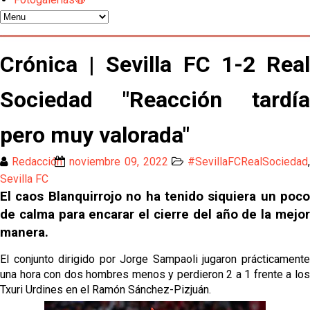
El Sevilla oficializa el traspaso de Sow
Miguel Sierra: La temporada pasada se vio
Crónica | Sevilla FC 1-2 Real
reflejado que podemos tirar para delante y
trabajamos con ilusión
Sociedad "Reacción tardía
Diomande ya es madridista mientras Rodri agita el
mercado
pero muy valorada"
OFICIAL | Juanlu se marcha al Bournemouth
Redacción
noviembre 09, 2022
#SevillaFCRealSociedad
Sevilla FC
Los posibles herederos del número 16 tras la
El caos Blanquirrojo no ha tenido siquiera un poco
marcha de Juanlu
de calma para encarar el cierre del año de la mejor
Alberto Flores, muy cerca de convertirse en nuevo
manera.
jugador del Granada CF
El conjunto dirigido por Jorge Sampaoli jugaron prácticamente
El Granada negocia con el Sevilla FC por Alberto
una hora con dos hombres menos y perdieron 2 a 1 frente a los
Flores
Txuri Urdines en el Ramón Sánchez-Pizjuán.