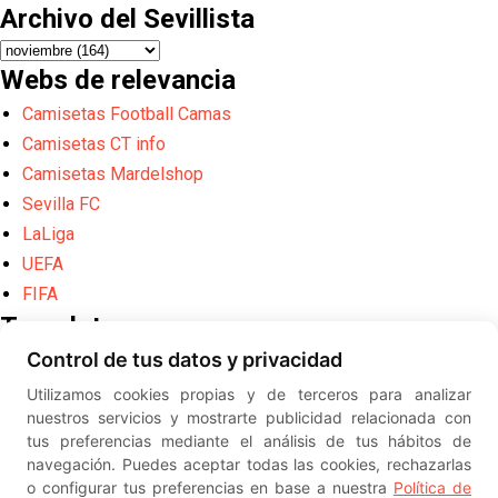
Archivo del Sevillista
Webs de relevancia
Camisetas Football Camas
Camisetas CT info
Camisetas Mardelshop
Sevilla FC
LaLiga
UEFA
FIFA
Translate
Control de tus datos y privacidad
Powered by
Translate
Utilizamos cookies propias y de terceros para analizar
Diseño web creado por
Erick
nuestros servicios y mostrarte publicidad relacionada con
©
ElSevillista.es - Información sobr
tus preferencias mediante el análisis de tus hábitos de
el Sevilla FC, Sevilla Atlético, Sevilla Femenino y su Cantera
navegación. Puedes aceptar todas las cookies, rechazarlas
-- --
2026
o configurar tus preferencias en base a nuestra
Política de