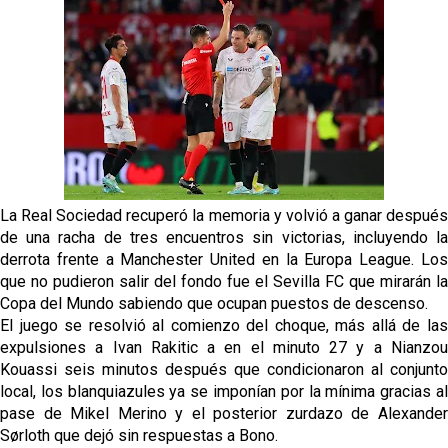
IDV reclama dinero al Sevilla por Mercado
El Sevilla FC cierra el fichaje de Robbie Ure
Crónica Pretemporada | Real Madrid 2-4 Sevilla FC
Femenino
La revolución de José Ignacio Navarro en el Sevilla
La Real Sociedad recuperó la memoria y volvió a ganar después
FC
de una racha de tres encuentros sin victorias, incluyendo la
derrota frente a Manchester United en la Europa League. Los
que no pudieron salir del fondo fue el Sevilla FC que mirarán la
Copa del Mundo sabiendo que ocupan puestos de descenso.
El juego se resolvió al comienzo del choque, más allá de las
expulsiones a Ivan Rakitic a en el minuto 27 y a Nianzou
Kouassi seis minutos después que condicionaron al conjunto
local, los blanquiazules ya se imponían por la mínima gracias al
pase de Mikel Merino y el posterior zurdazo de Alexander
Sørloth que dejó sin respuestas a Bono.