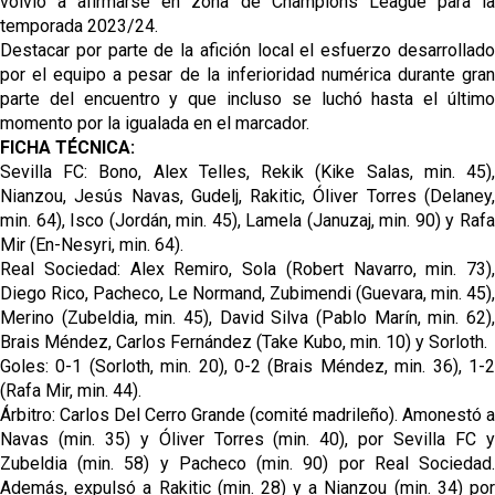
volvió a afirmarse en zona de Champions League para la
temporada 2023/24.
Destacar por parte de la afición local el esfuerzo desarrollado
por el equipo a pesar de la inferioridad numérica durante gran
parte del encuentro y que incluso se luchó hasta el último
momento por la igualada en el marcador.
FICHA TÉCNICA:
Sevilla FC: Bono, Alex Telles, Rekik (Kike Salas, min. 45),
Nianzou, Jesús Navas, Gudelj, Rakitic, Óliver Torres (Delaney,
min. 64), Isco (Jordán, min. 45), Lamela (Januzaj, min. 90) y Rafa
Mir (En-Nesyri, min. 64).
Real Sociedad: Alex Remiro, Sola (Robert Navarro, min. 73),
Diego Rico, Pacheco, Le Normand, Zubimendi (Guevara, min. 45),
Merino (Zubeldia, min. 45), David Silva (Pablo Marín, min. 62),
Brais Méndez, Carlos Fernández (Take Kubo, min. 10) y Sorloth.
Goles: 0-1 (Sorloth, min. 20), 0-2 (Brais Méndez, min. 36), 1-2
(Rafa Mir, min. 44).
Árbitro: Carlos Del Cerro Grande (comité madrileño). Amonestó a
Navas (min. 35) y Óliver Torres (min. 40), por Sevilla FC y
Zubeldia (min. 58) y Pacheco (min. 90) por Real Sociedad.
Además, expulsó a Rakitic (min. 28) y a Nianzou (min. 34) por