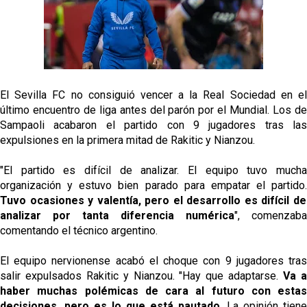
Oso es el siguiente en la lista para salir
Banquillos confirmados: así queda la cantera del
El Sevilla FC no consiguió vencer a la Real Sociedad en el
Sevilla Femenino para la 2026/27
último encuentro de liga antes del parón por el Mundial. Los de
Celta y Rayo agitan el mercado de La Liga
Sampaoli acabaron el partido con 9 jugadores tras las
expulsiones en la primera mitad de Rakitic y Nianzou.
Previa | El Sevilla FC cierra la pretemporada con el
"El partido es difícil de analizar. El equipo tuvo mucha
exigente choque ante el Bayer Leverkusen
organización y estuvo bien parado para empatar el partido.
Tuvo ocasiones y valentía, pero el desarrollo es difícil de
analizar por tanta diferencia numérica
", comenzaba
comentando el técnico argentino.
El equipo nervionense acabó el choque con 9 jugadores tras
salir expulsados Rakitic y Nianzou. "Hay que adaptarse.
Va 
haber muchas polémicas de cara al futuro con estas
decisiones, pero es lo que está pautado
. La opinión tiene