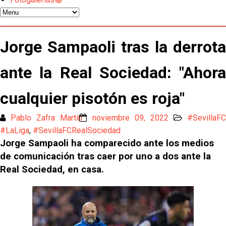
Los contratiempos para García Plaza por la mala
gestión de un inválido Consejo
El Sevilla C se queda en Tercera Federación
Jorge Sampaoli tras la derrota
Atlético y Getafe agitan el mercado de LaLiga
ante la Real Sociedad: "Ahora
cualquier pisotón es roja"
Luis García Plaza: No sufrir ya es un paso adelante
Pablo Zafra Martín
noviembre 09, 2022
#SevillaF
El Sevilla FC plantea ampliar hasta cinco fichajes
#LaLiga
,
#SevillaFCRealSociedad
más antes del cierre
Jorge Sampaoli ha comparecido ante los medios
de comunicación tras caer por uno a dos ante la
Djibril Sow pone rumbo a Italia para firmar su nuevo
Real Sociedad, en casa.
contrato con el Genoa
Kochorashvili, seria opción para reforzar el centro
del campo sevillista
Sow muy cerca de cerrar su traspaso al Genoa