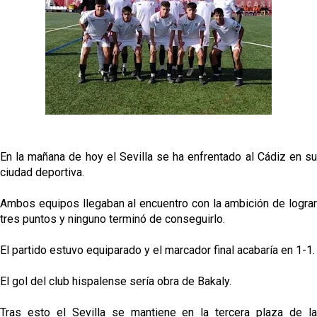
García
Análisis I Quién es y cómo juega Fran González
Miguel Sierra: La temporada pasada se vio
reflejado que podemos tirar para delante y
trabajamos con ilusión
Diomande ya es madridista mientras Rodri agita el
mercado
En la mañana de hoy el Sevilla se ha enfrentado al Cádiz en su
ciudad deportiva.
OFICIAL | Juanlu se marcha al Bournemouth
Ambos equipos llegaban al encuentro con la ambición de lograr
tres puntos y ninguno terminó de conseguirlo.
El partido estuvo equiparado y el marcador final acabaría en 1-1.
El gol del club hispalense sería obra de Bakaly.
Tras esto el Sevilla se mantiene en la tercera plaza de la