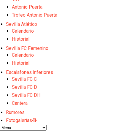
Djibril Sow pone rumbo a Italia para firmar su nuev
Antonio Puerta
Kochorashvili, seria opción para reforzar el centro 
Sow muy cerca de cerrar su traspaso al Genoa
Trofeo Antonio Puerta
Oso es el siguiente en la lista para salir
Sevilla Atlético
Banquillos confirmados: así queda la cantera del S
Calendario
Historial
Sevilla FC Femenino
Calendario
Historial
Escalafones inferiores
Sevilla FC C
Sevilla FC D
Sevilla FC DH
Cantera
Rumores
Fotogalerías🔴