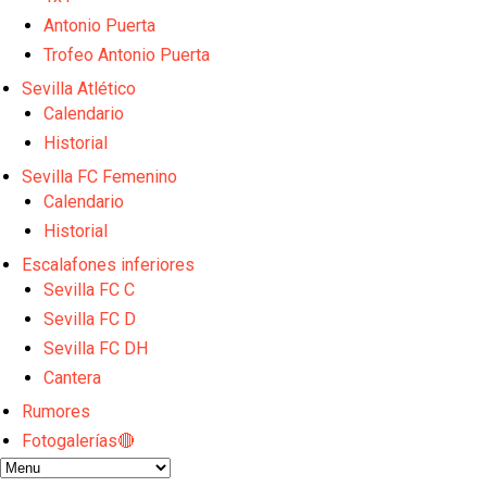
Vargas y Sow se incorporan al grupo en la sesión d
Odysseas Vlachodimos: “El objetivo es mejorar la 
Antonio Puerta
El Sevilla FC empieza a inscribir a los nuevos fichaj
Trofeo Antonio Puerta
Opinión | "Carta abierta a Alberto Flores" por Rafa G
Sevilla Atlético
El Sevilla oficializa el traspaso de Sow
Calendario
Historial
Sevilla FC Femenino
Calendario
Historial
Escalafones inferiores
Sevilla FC C
Sevilla FC D
Sevilla FC DH
Cantera
Rumores
Fotogalerías🔴